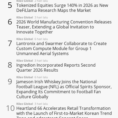
Kilas Global
2 hari lalu
5
Tokenized Equities Surge 140% in 2026 as New
DeFiLlama Research Maps the Market
Kilas Global
3 hari lalu
6
2026 World Manufacturing Convention Releases
Teaser, Extending a Global Invitation to
Innovate Together
Kilas Global
6 hari lalu
7
Lantronix and Swarmer Collaborate to Create
Custom Compute Module for Group 1
Unmanned Aerial Systems
Kilas Global
3 hari lalu
8
Ingredion Incorporated Reports Second
Quarter 2026 Results
Kilas Global
6 hari lalu
9
Jameson Irish Whiskey Joins the National
Football League (NFL) as Official Spirits Sponsor,
Expanding Its Commitment to Football Fan
Culture Globally
Kilas Global
3 hari lalu
10
Heartland 66 Accelerates Retail Transformation
with the Launch of First-to-Market Korean Trend