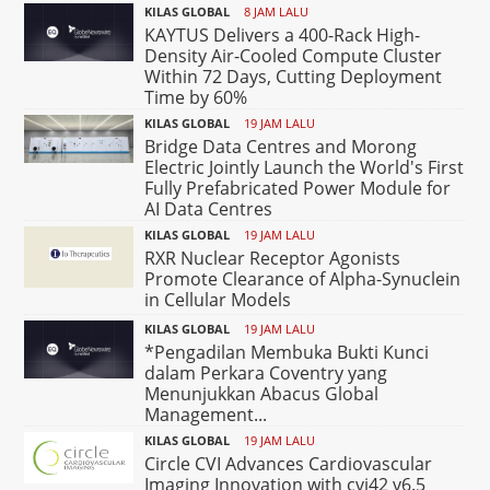
KILAS GLOBAL
8 JAM LALU
KAYTUS Delivers a 400-Rack High-
Density Air-Cooled Compute Cluster
Within 72 Days, Cutting Deployment
Time by 60%
KILAS GLOBAL
19 JAM LALU
Bridge Data Centres and Morong
Electric Jointly Launch the World's First
Fully Prefabricated Power Module for
AI Data Centres
KILAS GLOBAL
19 JAM LALU
RXR Nuclear Receptor Agonists
Promote Clearance of Alpha-Synuclein
in Cellular Models
KILAS GLOBAL
19 JAM LALU
*Pengadilan Membuka Bukti Kunci
dalam Perkara Coventry yang
Menunjukkan Abacus Global
Management...
KILAS GLOBAL
19 JAM LALU
Circle CVI Advances Cardiovascular
Imaging Innovation with cvi42 v6.5