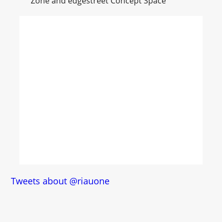
Zone and edgestreet Concept Space
Tweets about @riauone