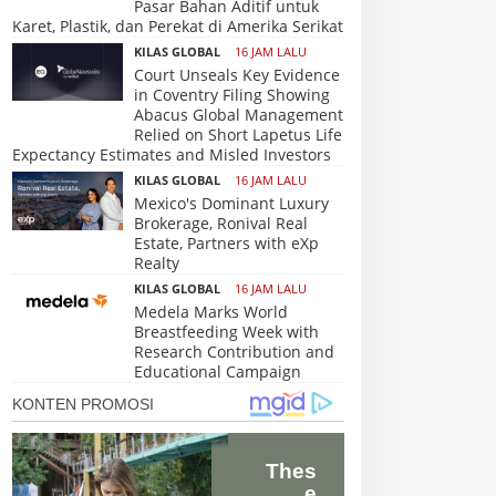
Pasar Bahan Aditif untuk
Karet, Plastik, dan Perekat di Amerika Serikat
KILAS GLOBAL
16 JAM LALU
Court Unseals Key Evidence
in Coventry Filing Showing
Abacus Global Management
Relied on Short Lapetus Life
Expectancy Estimates and Misled Investors
KILAS GLOBAL
16 JAM LALU
Mexico's Dominant Luxury
Brokerage, Ronival Real
Estate, Partners with eXp
Realty
KILAS GLOBAL
16 JAM LALU
Medela Marks World
Breastfeeding Week with
Research Contribution and
Educational Campaign