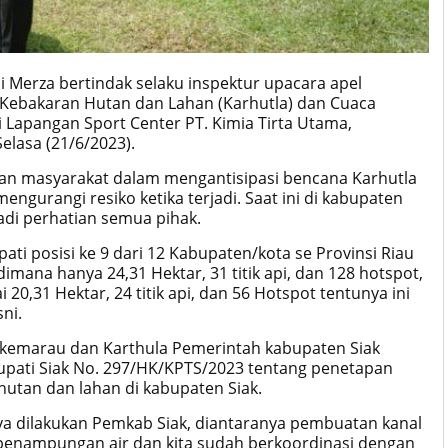
ni Merza bertindak selaku inspektur upacara apel
Kebakaran Hutan dan Lahan (Karhutla) dan Cuaca
i Lapangan Sport Center PT. Kimia Tirta Utama,
elasa (21/6/2023).
an masyarakat dalam mengantisipasi bencana Karhutla
gurangi resiko ketika terjadi. Saat ini di kabupaten
adi perhatian semua pihak.
ti posisi ke 9 dari 12 Kabupaten/kota se Provinsi Riau
imana hanya 24,31 Hektar, 31 titik api, dan 128 hotspot,
20,31 Hektar, 24 titik api, dan 56 Hotspot tentunya ini
ni.
kemarau dan Karthula Pemerintah kabupaten Siak
upati Siak No. 297/HK/KPTS/2023 tentang penetapan
hutan dan lahan di kabupaten Siak.
a dilakukan Pemkab Siak, diantaranya pembuatan kanal
enampungan air dan kita sudah berkoordinasi dengan