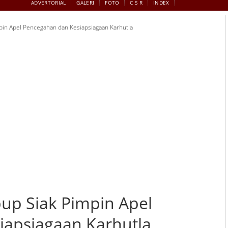
ADVERTORIAL
GALERI
FOTO
C S R
INDEX
pin Apel Pencegahan dan Kesiapsiagaan Karhutla
up Siak Pimpin Apel
iapsiagaan Karhutla