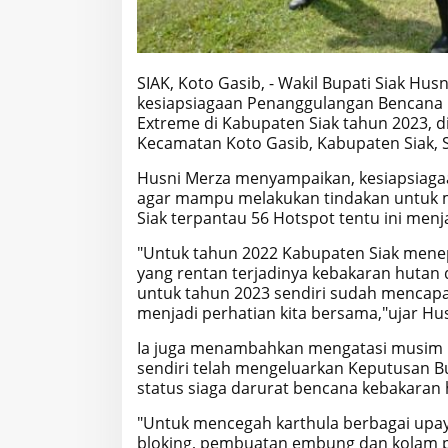
SIAK, Koto Gasib, - Wakil Bupati Siak Hus
kesiapsiagaan Penanggulangan Bencana 
Extreme di Kabupaten Siak tahun 2023, d
Kecamatan Koto Gasib, Kabupaten Siak, S
Husni Merza menyampaikan, kesiapsiaga
agar mampu melakukan tindakan untuk men
Siak terpantau 56 Hotspot tentu ini menj
"Untuk tahun 2022 Kabupaten Siak menepa
yang rentan terjadinya kebakaran hutan d
untuk tahun 2023 sendiri sudah mencapai 
menjadi perhatian kita bersama,"ujar Hus
Ia juga menambahkan mengatasi musim 
sendiri telah mengeluarkan Keputusan B
status siaga darurat bencana kebakaran 
"Untuk mencegah karthula berbagai upay
bloking, pembuatan embung dan kolam p