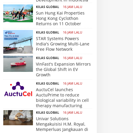
KILAS GLOBAL
16 JAM LALU
Sun Hung Kai Properties
Hong Kong Cyclothon
Returns on 11 October
KILAS GLOBAL
16 JAM LALU
STAR Systems Powers
India's Growing Multi-Lane
Free Flow Network
KILAS GLOBAL
16 JAM LALU
VinFast's Expansion Mirrors
the Global Shift in EV
Growth
KILAS GLOBAL
16 JAM LALU
AuctuCel launches
AuctuPrime to reduce
biological variability in cell
therapy manufacturing
KILAS GLOBAL
16 JAM LALU
Univar Solutions
Mengakuisisi H.M. Royal,
Memperluas Jangkauan di