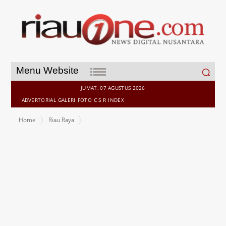
Search
Menu Website
for:
JUMAT, 07 AGUSTUS 2026
ADVERTORIAL
GALERI
FOTO
C S R
INDEX
Home
Riau Raya
Diduga, Pegawai Camat ini Tipu Warga dalam Pembuatan E - KTP
Rp1 Juta per orang