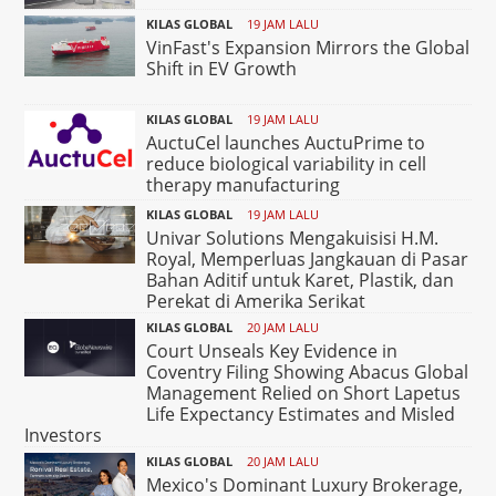
KILAS GLOBAL
19 JAM LALU
VinFast's Expansion Mirrors the Global
Shift in EV Growth
KILAS GLOBAL
19 JAM LALU
AuctuCel launches AuctuPrime to
reduce biological variability in cell
therapy manufacturing
KILAS GLOBAL
19 JAM LALU
Univar Solutions Mengakuisisi H.M.
Royal, Memperluas Jangkauan di Pasar
Bahan Aditif untuk Karet, Plastik, dan
Perekat di Amerika Serikat
KILAS GLOBAL
20 JAM LALU
Court Unseals Key Evidence in
Coventry Filing Showing Abacus Global
Management Relied on Short Lapetus
Life Expectancy Estimates and Misled
Investors
KILAS GLOBAL
20 JAM LALU
Mexico's Dominant Luxury Brokerage,