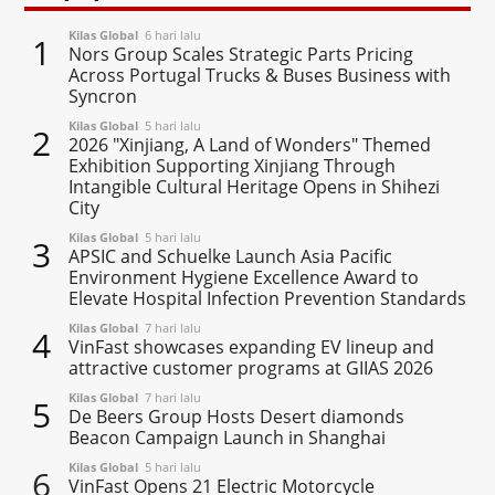
Kilas Global
6 hari lalu
1
Nors Group Scales Strategic Parts Pricing
Across Portugal Trucks & Buses Business with
Syncron
Kilas Global
5 hari lalu
2
2026 "Xinjiang, A Land of Wonders" Themed
Exhibition Supporting Xinjiang Through
Intangible Cultural Heritage Opens in Shihezi
City
Kilas Global
5 hari lalu
3
APSIC and Schuelke Launch Asia Pacific
Environment Hygiene Excellence Award to
Elevate Hospital Infection Prevention Standards
Kilas Global
7 hari lalu
4
VinFast showcases expanding EV lineup and
attractive customer programs at GIIAS 2026
Kilas Global
7 hari lalu
5
De Beers Group Hosts Desert diamonds
Beacon Campaign Launch in Shanghai
Kilas Global
5 hari lalu
6
VinFast Opens 21 Electric Motorcycle