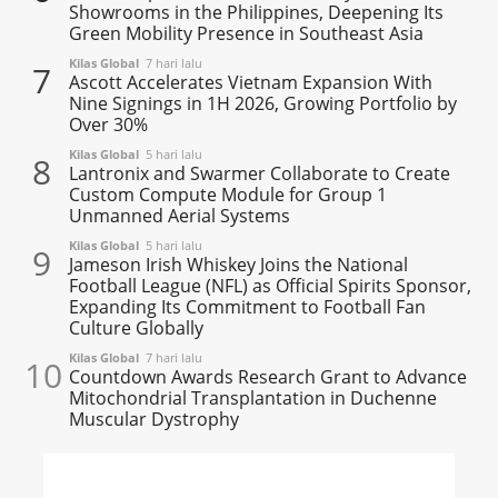
Showrooms in the Philippines, Deepening Its
Green Mobility Presence in Southeast Asia
Kilas Global
7 hari lalu
7
Ascott Accelerates Vietnam Expansion With
Nine Signings in 1H 2026, Growing Portfolio by
Over 30%
Kilas Global
5 hari lalu
8
Lantronix and Swarmer Collaborate to Create
Custom Compute Module for Group 1
Unmanned Aerial Systems
Kilas Global
5 hari lalu
9
Jameson Irish Whiskey Joins the National
Football League (NFL) as Official Spirits Sponsor,
Expanding Its Commitment to Football Fan
Culture Globally
Kilas Global
7 hari lalu
10
Countdown Awards Research Grant to Advance
Mitochondrial Transplantation in Duchenne
Muscular Dystrophy