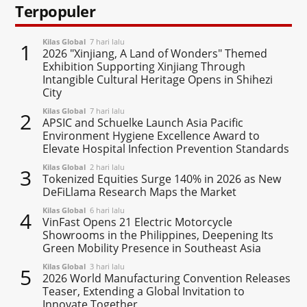
Terpopuler
Kilas Global
7 hari lalu
1
2026 "Xinjiang, A Land of Wonders" Themed
Exhibition Supporting Xinjiang Through
Intangible Cultural Heritage Opens in Shihezi
City
Kilas Global
7 hari lalu
2
APSIC and Schuelke Launch Asia Pacific
Environment Hygiene Excellence Award to
Elevate Hospital Infection Prevention Standards
Kilas Global
2 hari lalu
3
Tokenized Equities Surge 140% in 2026 as New
DeFiLlama Research Maps the Market
Kilas Global
6 hari lalu
4
VinFast Opens 21 Electric Motorcycle
Showrooms in the Philippines, Deepening Its
Green Mobility Presence in Southeast Asia
Kilas Global
3 hari lalu
5
2026 World Manufacturing Convention Releases
Teaser, Extending a Global Invitation to
Innovate Together