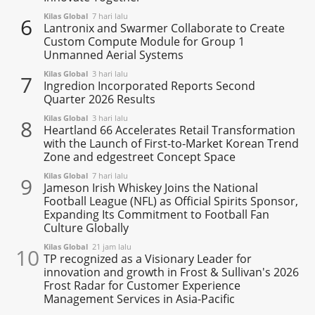
Kilas Global
7 hari lalu
6
Lantronix and Swarmer Collaborate to Create
Custom Compute Module for Group 1
Unmanned Aerial Systems
Kilas Global
3 hari lalu
7
Ingredion Incorporated Reports Second
Quarter 2026 Results
Kilas Global
3 hari lalu
8
Heartland 66 Accelerates Retail Transformation
with the Launch of First-to-Market Korean Trend
Zone and edgestreet Concept Space
Kilas Global
7 hari lalu
9
Jameson Irish Whiskey Joins the National
Football League (NFL) as Official Spirits Sponsor,
Expanding Its Commitment to Football Fan
Culture Globally
Kilas Global
21 jam lalu
10
TP recognized as a Visionary Leader for
innovation and growth in Frost & Sullivan's 2026
Frost Radar for Customer Experience
Management Services in Asia-Pacific