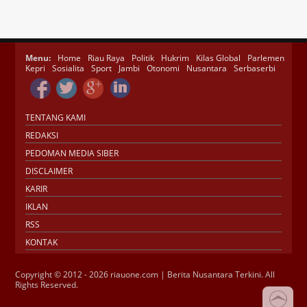
Menu:
Home
Riau Raya
Politik
Hukrim
Kilas Global
Parlemen
Kepri
Sosialita
Sport
Jambi
Otonomi
Nusantara
Serbaserbi
TENTANG KAMI
REDAKSI
PEDOMAN MEDIA SIBER
DISCLAIMER
KARIR
IKLAN
RSS
KONTAK
Copyright © 2012 - 2026 riauone.com | Berita Nusantara Terkini. All
Rights Reserved.
Jasa SEO
SMM Panel
Buy Instagram
Verification
Instagram Verified