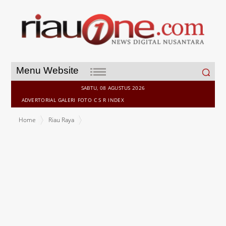
Search
Menu Website
for:
SABTU, 08 AGUSTUS 2026
ADVERTORIAL
GALERI
FOTO
C S R
INDEX
Home
Riau Raya
Dompet Dhuafa Riau Laksanakan Tabligh Akbar dan Santunan Anak
yatim di Kepulauan Meranti