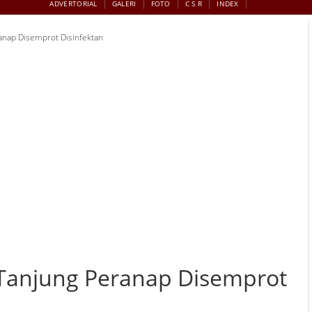
ADVERTORIAL
GALERI
FOTO
C S R
INDEX
anap Disemprot Disinfektan
 Tanjung Peranap Disemprot