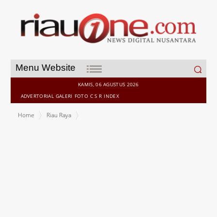
Search
Menu Website
for:
KAMIS, 06 AGUSTUS 2026
ADVERTORIAL
GALERI
FOTO
C S R
INDEX
Home
Riau Raya
Hadiri Apel Akbar Satkamling, Bupati Kasmarni : Kebersamaan Dan
Kepedulian Adalah Kunci