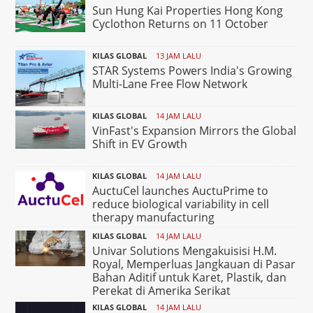
Sun Hung Kai Properties Hong Kong
Cyclothon Returns on 11 October
KILAS GLOBAL
13 JAM LALU
STAR Systems Powers India's Growing
Multi-Lane Free Flow Network
KILAS GLOBAL
14 JAM LALU
VinFast's Expansion Mirrors the Global
Shift in EV Growth
KILAS GLOBAL
14 JAM LALU
AuctuCel launches AuctuPrime to
reduce biological variability in cell
therapy manufacturing
KILAS GLOBAL
14 JAM LALU
Univar Solutions Mengakuisisi H.M.
Royal, Memperluas Jangkauan di Pasar
Bahan Aditif untuk Karet, Plastik, dan
Perekat di Amerika Serikat
KILAS GLOBAL
14 JAM LALU