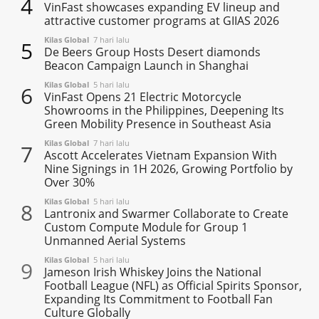
4
VinFast showcases expanding EV lineup and
attractive customer programs at GIIAS 2026
Kilas Global
7 hari lalu
5
De Beers Group Hosts Desert diamonds
Beacon Campaign Launch in Shanghai
Kilas Global
5 hari lalu
6
VinFast Opens 21 Electric Motorcycle
Showrooms in the Philippines, Deepening Its
Green Mobility Presence in Southeast Asia
Kilas Global
7 hari lalu
7
Ascott Accelerates Vietnam Expansion With
Nine Signings in 1H 2026, Growing Portfolio by
Over 30%
Kilas Global
5 hari lalu
8
Lantronix and Swarmer Collaborate to Create
Custom Compute Module for Group 1
Unmanned Aerial Systems
Kilas Global
5 hari lalu
9
Jameson Irish Whiskey Joins the National
Football League (NFL) as Official Spirits Sponsor,
Expanding Its Commitment to Football Fan
Culture Globally