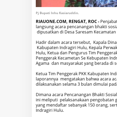
Pj Bupati Inhu Kasiaruddin.
RIAUONE.COM, RENGAT, ROC -
Penjabat
langsung acara pencanangan bhakti sosia
dipusatkan di Desa Saresam Kecamatan S
Hadir dalam acara tersebut, Kapala Dina
Kabupaten Indragiri Hulu, Kepala Perwak
Hulu, Ketua dan Pengurus Tim Penggerak
Penggerak Kecametan Se Kebupaten Indra
Agama dan masyarakat yang berada di s
Ketua Tim Penggerak PKK Kabupaten Indrag
laporannya mengatakan bahwa acara acar
dilaksanakan selama 3 bulan dimulai pa
Dimana acara Pencanangan Bhakti Sosial
ini meliputi pelaksanakaan pengobatan 
yang mendaftar sebanyak 150 orang, sert
Indragiri Hulu.