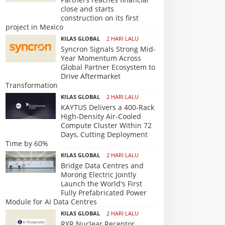
close and starts
construction on its first
project in Mexico
KILAS GLOBAL
2 HARI LALU
Syncron Signals Strong Mid-
Year Momentum Across
Global Partner Ecosystem to
Drive Aftermarket
Transformation
KILAS GLOBAL
2 HARI LALU
KAYTUS Delivers a 400-Rack
High-Density Air-Cooled
Compute Cluster Within 72
Days, Cutting Deployment
Time by 60%
KILAS GLOBAL
2 HARI LALU
Bridge Data Centres and
Morong Electric Jointly
Launch the World's First
Fully Prefabricated Power
Module for AI Data Centres
KILAS GLOBAL
2 HARI LALU
RXR Nuclear Receptor