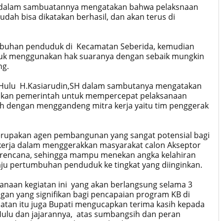
T dalam sambuatannya mengatakan bahwa pelaksnaan
ah bisa dikatakan berhasil, dan akan terus di
tumbuhan penduduk di Kecamatan Seberida, kemudian
tuk menggunakan hak suaranya dengan sebaik mungkin
ng.
i Hulu H.Kasiarudin,SH dalam sambutanya mengatakan
akukan pemerintah untuk mempercepat pelaksanaan
 dengan menggandeng mitra kerja yaitu tim penggerak
erupakan agen pembangunan yang sangat potensial bagi
a kerja dalam menggerakkan masyarakat calon Akseptor
erencana, sehingga mampu menekan angka kelahiran
aju pertumbuhan penduduk ke tingkat yang diinginkan.
sanaan kegiatan ini yang akan berlangsung selama 3
an yang signifikan bagi pencapaian program KB di
tan itu juga Bupati mengucapkan terima kasih kepada
Hulu dan jajarannya, atas sumbangsih dan peran