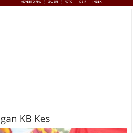
ADVERTORIAL
GALERI
FOTO
C S R
INDEX
ngan KB Kes