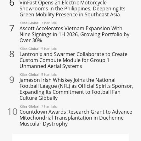
6
VinFast Opens 21 Electric Motorcycle
Showrooms in the Philippines, Deepening Its
Green Mobility Presence in Southeast Asia
Kilas Global
7 hari lalu
7
Ascott Accelerates Vietnam Expansion With
Nine Signings in 1H 2026, Growing Portfolio by
Over 30%
Kilas Global
5 hari lalu
8
Lantronix and Swarmer Collaborate to Create
Custom Compute Module for Group 1
Unmanned Aerial Systems
Kilas Global
5 hari lalu
9
Jameson Irish Whiskey Joins the National
Football League (NFL) as Official Spirits Sponsor,
Expanding Its Commitment to Football Fan
Culture Globally
Kilas Global
7 hari lalu
10
Countdown Awards Research Grant to Advance
Mitochondrial Transplantation in Duchenne
Muscular Dystrophy