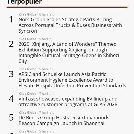
Terpopuler
Kilas Global
6 hari lalu
1
Nors Group Scales Strategic Parts Pricing
Across Portugal Trucks & Buses Business with
Syncron
Kilas Global
5 hari lalu
2
2026 "Xinjiang, A Land of Wonders" Themed
Exhibition Supporting Xinjiang Through
Intangible Cultural Heritage Opens in Shihezi
City
Kilas Global
5 hari lalu
3
APSIC and Schuelke Launch Asia Pacific
Environment Hygiene Excellence Award to
Elevate Hospital Infection Prevention Standards
Kilas Global
7 hari lalu
4
VinFast showcases expanding EV lineup and
attractive customer programs at GIIAS 2026
Kilas Global
7 hari lalu
5
De Beers Group Hosts Desert diamonds
Beacon Campaign Launch in Shanghai
Kilas Global
5 hari lalu