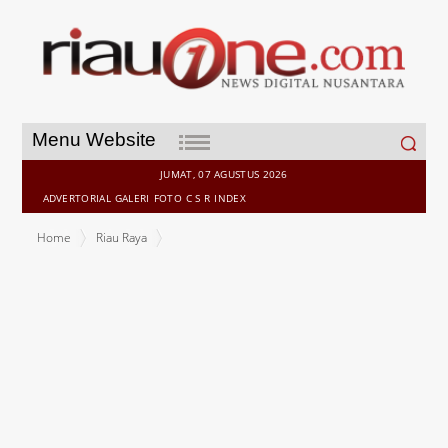
Search
Menu Website
for:
JUMAT, 07 AGUSTUS 2026
ADVERTORIAL
GALERI
FOTO
C S R
INDEX
Home
Riau Raya
Jaringan Listrik Transmisi Sumatera Akan dibangun di Inhu