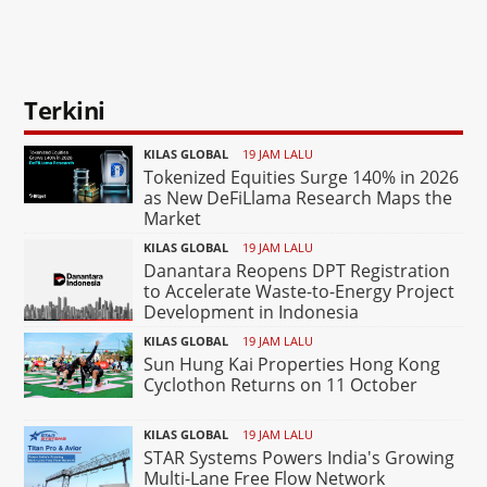
Terkini
KILAS GLOBAL
19 JAM LALU
Tokenized Equities Surge 140% in 2026
as New DeFiLlama Research Maps the
Market
KILAS GLOBAL
19 JAM LALU
Danantara Reopens DPT Registration
to Accelerate Waste-to-Energy Project
Development in Indonesia
KILAS GLOBAL
19 JAM LALU
Sun Hung Kai Properties Hong Kong
Cyclothon Returns on 11 October
KILAS GLOBAL
19 JAM LALU
STAR Systems Powers India's Growing
Multi-Lane Free Flow Network