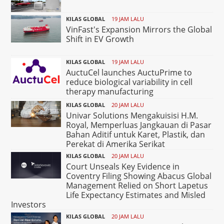
KILAS GLOBAL
19 JAM LALU
VinFast's Expansion Mirrors the Global
Shift in EV Growth
KILAS GLOBAL
19 JAM LALU
AuctuCel launches AuctuPrime to
reduce biological variability in cell
therapy manufacturing
KILAS GLOBAL
20 JAM LALU
Univar Solutions Mengakuisisi H.M.
Royal, Memperluas Jangkauan di Pasar
Bahan Aditif untuk Karet, Plastik, dan
Perekat di Amerika Serikat
KILAS GLOBAL
20 JAM LALU
Court Unseals Key Evidence in
Coventry Filing Showing Abacus Global
Management Relied on Short Lapetus
Life Expectancy Estimates and Misled
Investors
KILAS GLOBAL
20 JAM LALU