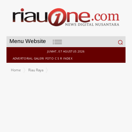
Search
Menu Website
for:
JUMAT, 07 AGUSTUS 2026
ADVERTORIAL
GALERI
FOTO
C S R
INDEX
Home
Riau Raya
Kapolsek Rengat Barat Cek Pertumbuhan Jagung Pipil Kelompok
Tani Matador