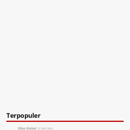
Terpopuler
Kilas Global
6 hari lalu