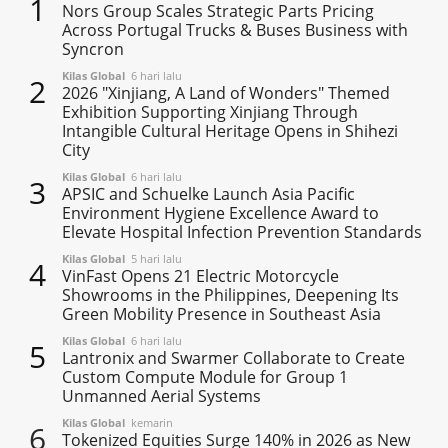
1
Nors Group Scales Strategic Parts Pricing
Across Portugal Trucks & Buses Business with
Syncron
Kilas Global
6 hari lalu
2
2026 "Xinjiang, A Land of Wonders" Themed
Exhibition Supporting Xinjiang Through
Intangible Cultural Heritage Opens in Shihezi
City
Kilas Global
6 hari lalu
3
APSIC and Schuelke Launch Asia Pacific
Environment Hygiene Excellence Award to
Elevate Hospital Infection Prevention Standards
Kilas Global
5 hari lalu
4
VinFast Opens 21 Electric Motorcycle
Showrooms in the Philippines, Deepening Its
Green Mobility Presence in Southeast Asia
Kilas Global
6 hari lalu
5
Lantronix and Swarmer Collaborate to Create
Custom Compute Module for Group 1
Unmanned Aerial Systems
Kilas Global
kemarin
6
Tokenized Equities Surge 140% in 2026 as New