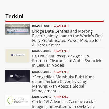
Terkini
KILAS GLOBAL
4 JAM LALU
Bridge Data Centres and Morong
Electric Jointly Launch the World's First
Fully Prefabricated Power Module for
AI Data Centres
KILAS GLOBAL
4 JAM LALU
RXR Nuclear Receptor Agonists
Promote Clearance of Alpha-Synuclein
in Cellular Models
KILAS GLOBAL
4 JAM LALU
*Pengadilan Membuka Bukti Kunci
dalam Perkara Coventry yang
Menunjukkan Abacus Global
Management...
KILAS GLOBAL
4 JAM LALU
Circle CVI Advances Cardiovascular
Imaging Innovation with cvi42 v6.5