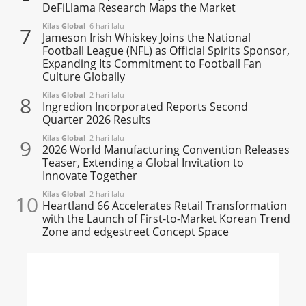
DeFiLlama Research Maps the Market
Kilas Global
6 hari lalu
7
Jameson Irish Whiskey Joins the National
Football League (NFL) as Official Spirits Sponsor,
Expanding Its Commitment to Football Fan
Culture Globally
Kilas Global
2 hari lalu
8
Ingredion Incorporated Reports Second
Quarter 2026 Results
Kilas Global
2 hari lalu
9
2026 World Manufacturing Convention Releases
Teaser, Extending a Global Invitation to
Innovate Together
Kilas Global
2 hari lalu
10
Heartland 66 Accelerates Retail Transformation
with the Launch of First-to-Market Korean Trend
Zone and edgestreet Concept Space