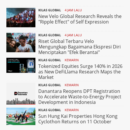
KILAS GLOBAL
4 JAM LALU
New Velo Global Research Reveals the
"Ripple Effect" of Self Expression
KILAS GLOBAL
4 JAM LALU
Riset Global Terbaru Velo
Mengungkap Bagaimana Ekspresi Diri
Menciptakan "Efek Berantai"
KILAS GLOBAL
KEMARIN
Tokenized Equities Surge 140% in 2026
as New DeFiLlama Research Maps the
Market
KILAS GLOBAL
KEMARIN
Danantara Reopens DPT Registration
to Accelerate Waste-to-Energy Project
Development in Indonesia
KILAS GLOBAL
KEMARIN
Sun Hung Kai Properties Hong Kong
Cyclothon Returns on 11 October