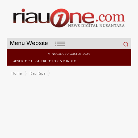
Search
Menu Website
for:
MINGGU, 09 AGUSTUS 2026
ADVERTORIAL
GALERI
FOTO
C S R
INDEX
Home
Riau Raya
Ketegasan Aparat Jadi Faktor Penting Penegakan Hukum Terhadap
HRS