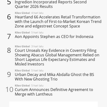
5
Ingredion Incorporated Reports Second
Quarter 2026 Results
Kilas Global
4 hari lalu
6
Heartland 66 Accelerates Retail Transformation
with the Launch of First-to-Market Korean Trend
Zone and edgestreet Concept Space
Kilas Global
5 hari lalu
7
Aon Appoints Stephen as CEO for Indonesia
Kilas Global
3 hari lalu
8
Court Unseals Key Evidence in Coventry Filing
Showing Abacus Global Management Relied on
Short Lapetus Life Expectancy Estimates and
Misled Investors
Kilas Global
5 hari lalu
9
Urban Decay and Mika Abdalla Ghost the BS
With New Ghosting Trio
Kilas Global
5 hari lalu
10
Curium Announces Definitive Agreement to
Merge with Lantheus