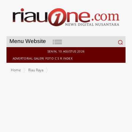
Search
Menu Website
for:
SENIN, 10 AGUSTUS 2026
ADVERTORIAL
GALERI
FOTO
C S R
INDEX
Home
Riau Raya
Lelang Terbuka Jemabatan Siak IV, Gubri: Tak Perlu Khawatir Asal
Disiplin