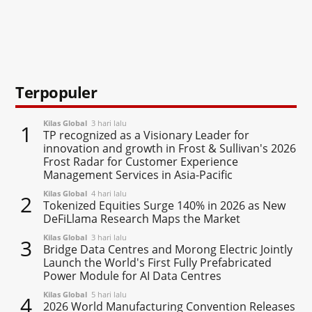
Terpopuler
Kilas Global
3 hari lalu
1
TP recognized as a Visionary Leader for
innovation and growth in Frost & Sullivan's 2026
Frost Radar for Customer Experience
Management Services in Asia-Pacific
Kilas Global
4 hari lalu
2
Tokenized Equities Surge 140% in 2026 as New
DeFiLlama Research Maps the Market
Kilas Global
3 hari lalu
3
Bridge Data Centres and Morong Electric Jointly
Launch the World's First Fully Prefabricated
Power Module for AI Data Centres
Kilas Global
5 hari lalu
4
2026 World Manufacturing Convention Releases