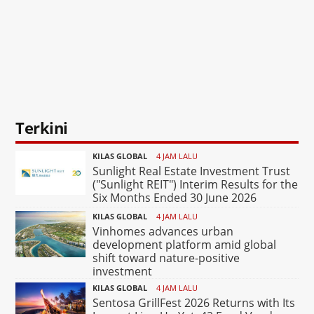
Terkini
KILAS GLOBAL
4 JAM LALU
Sunlight Real Estate Investment Trust
("Sunlight REIT") Interim Results for the
Six Months Ended 30 June 2026
KILAS GLOBAL
4 JAM LALU
Vinhomes advances urban
development platform amid global
shift toward nature-positive
investment
KILAS GLOBAL
4 JAM LALU
Sentosa GrillFest 2026 Returns with Its