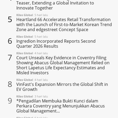
Teaser, Extending a Global Invitation to
Innovate Together
Kilas Global
5 hari lalu
5
Heartland 66 Accelerates Retail Transformation
with the Launch of First-to-Market Korean Trend
Zone and edgestreet Concept Space
Kilas Global
5 hari lalu
6
Ingredion Incorporated Reports Second
Quarter 2026 Results
Kilas Global
4 hari lalu
7
Court Unseals Key Evidence in Coventry Filing
Showing Abacus Global Management Relied on
Short Lapetus Life Expectancy Estimates and
Misled Investors
Kilas Global
4 hari lalu
8
VinFast's Expansion Mirrors the Global Shift in
EV Growth
Kilas Global
3 hari lalu
9
*Pengadilan Membuka Bukti Kunci dalam
Perkara Coventry yang Menunjukkan Abacus
Global Management...
Kilas Global
6 hari lalu