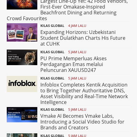
Largest Line-Up Yet: 42 Food Vendors,
First-Ever Omakase-Inspired
Beachfront Dining and Returning
Crowd Favourites
KILAS GLOBAL
4 JAM LALU
Expanding Horizons: Uzbekistani
Student Dulatkhan Charts His Future
at CUHK
KILAS GLOBAL
5 JAM LALU
PU Prime Memperluas Akses
Perdagangan Emas melalui
Peluncuran XAUUSD247
KILAS GLOBAL
5 JAM LALU
Infoblox Completes Kentik Acquisition
to Bring Together Authoritative DNS,
Asset Visibility and Real-Time Network
Intelligence
KILAS GLOBAL
5 JAM LALU
Vmake AI Becomes Vmake Labs,
Introducing a Social Video Studio for
Brands and Creators
KILAS GLOBAL
5 JAM LALU