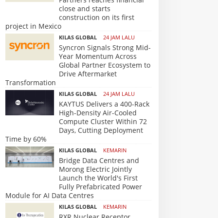
close and starts
construction on its first
project in Mexico
KILAS GLOBAL
24 JAM LALU
Syncron Signals Strong Mid-
Year Momentum Across
Global Partner Ecosystem to
Drive Aftermarket
Transformation
KILAS GLOBAL
24 JAM LALU
KAYTUS Delivers a 400-Rack
High-Density Air-Cooled
Compute Cluster Within 72
Days, Cutting Deployment
Time by 60%
KILAS GLOBAL
KEMARIN
Bridge Data Centres and
Morong Electric Jointly
Launch the World's First
Fully Prefabricated Power
Module for AI Data Centres
KILAS GLOBAL
KEMARIN
RXR Nuclear Receptor