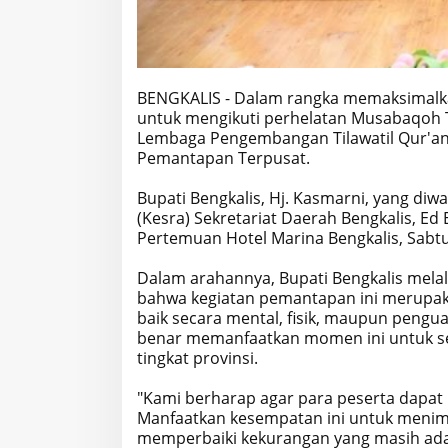
BENGKALIS - Dalam rangka memaksimalkan
untuk mengikuti perhelatan Musabaqoh Til
Lembaga Pengembangan Tilawatil Qur'an
Pemantapan Terpusat.
Bupati Bengkalis, Hj. Kasmarni, yang diw
(Kesra) Sekretariat Daerah Bengkalis, Ed
Pertemuan Hotel Marina Bengkalis, Sabtu,
Dalam arahannya, Bupati Bengkalis mel
bahwa kegiatan pemantapan ini merupak
baik secara mental, fisik, maupun pengu
benar memanfaatkan momen ini untuk se
tingkat provinsi.
"Kami berharap agar para peserta dapa
Manfaatkan kesempatan ini untuk menim
memperbaiki kekurangan yang masih ada,"