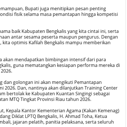
kemampuan, Bupati juga menitipkan pesan penting
 kondisi fisik selama masa pemantapan hingga kompetisi
ama baik Kabupaten Bengkalis yang kita cintai ini, serta
amaan antar sesama peserta maupun pengurus. Dengan
s, kita optimis Kafilah Bengkalis mampu memberikan
rta akan mendapatkan bimbingan intensif dari para
ngkalis, guna mematangkan kesiapan performa mereka di
 2026.
ng dan golongan ini akan mengikuti Pemantapan
ni 2026. Dan, nantinya akan dilanjutkan Training Center
lum bertolak ke Kabupaten Kuantan Singingi sebagai
tan MTQ Tingkat Provinsi Riau tahun 2026.
ut, Kepala Kantor Kementerian Agama (Kakan Kemenag)
idang Diklat LPTQ Bengkalis, H. Ahmad Toha, Ketua
bali, jajaran pelatih, panitia pelaksana, serta seluruh