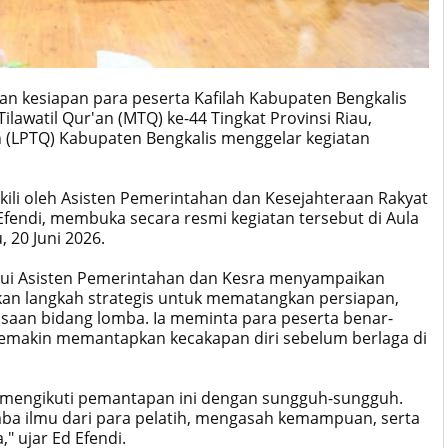
 kesiapan para peserta Kafilah Kabupaten Bengkalis
awatil Qur'an (MTQ) ke-44 Tingkat Provinsi Riau,
 (LPTQ) Kabupaten Bengkalis menggelar kegiatan
akili oleh Asisten Pemerintahan dan Kesejahteraan Rakyat
 Efendi, membuka secara resmi kegiatan tersebut di Aula
 20 Juni 2026.
alui Asisten Pemerintahan dan Kesra menyampaikan
an langkah strategis untuk mematangkan persiapan,
asaan bidang lomba. Ia meminta para peserta benar-
makin memantapkan kecakapan diri sebelum berlaga di
t mengikuti pemantapan ini dengan sungguh-sungguh.
ba ilmu dari para pelatih, mengasah kemampuan, serta
 ujar Ed Efendi.