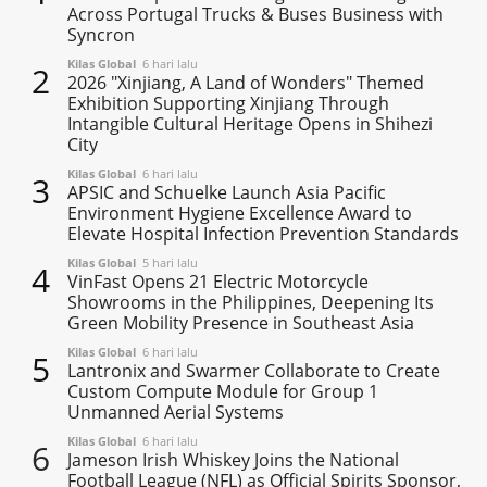
Across Portugal Trucks & Buses Business with
Syncron
Kilas Global
6 hari lalu
2
2026 "Xinjiang, A Land of Wonders" Themed
Exhibition Supporting Xinjiang Through
Intangible Cultural Heritage Opens in Shihezi
City
Kilas Global
6 hari lalu
3
APSIC and Schuelke Launch Asia Pacific
Environment Hygiene Excellence Award to
Elevate Hospital Infection Prevention Standards
Kilas Global
5 hari lalu
4
VinFast Opens 21 Electric Motorcycle
Showrooms in the Philippines, Deepening Its
Green Mobility Presence in Southeast Asia
Kilas Global
6 hari lalu
5
Lantronix and Swarmer Collaborate to Create
Custom Compute Module for Group 1
Unmanned Aerial Systems
Kilas Global
6 hari lalu
6
Jameson Irish Whiskey Joins the National
Football League (NFL) as Official Spirits Sponsor,