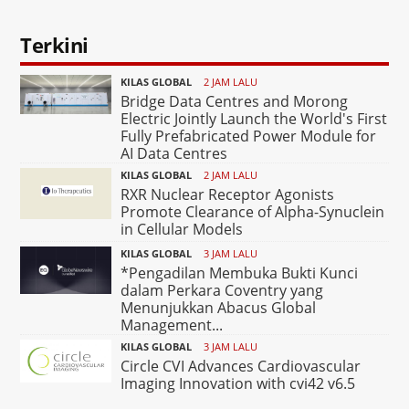
Terkini
KILAS GLOBAL
2 JAM LALU
Bridge Data Centres and Morong
Electric Jointly Launch the World's First
Fully Prefabricated Power Module for
AI Data Centres
KILAS GLOBAL
2 JAM LALU
RXR Nuclear Receptor Agonists
Promote Clearance of Alpha-Synuclein
in Cellular Models
KILAS GLOBAL
3 JAM LALU
*Pengadilan Membuka Bukti Kunci
dalam Perkara Coventry yang
Menunjukkan Abacus Global
Management...
KILAS GLOBAL
3 JAM LALU
Circle CVI Advances Cardiovascular
Imaging Innovation with cvi42 v6.5