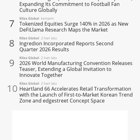
Expanding Its Commitment to Football Fan
Culture Globally
Kilas Global
kemarin
7
Tokenized Equities Surge 140% in 2026 as New
DeFiLlama Research Maps the Market
Kilas Global
2 hari lalu
8
Ingredion Incorporated Reports Second
Quarter 2026 Results
Kilas Global
2 hari lalu
9
2026 World Manufacturing Convention Releases
Teaser, Extending a Global Invitation to
Innovate Together
Kilas Global
2 hari lalu
10
Heartland 66 Accelerates Retail Transformation
with the Launch of First-to-Market Korean Trend
Zone and edgestreet Concept Space