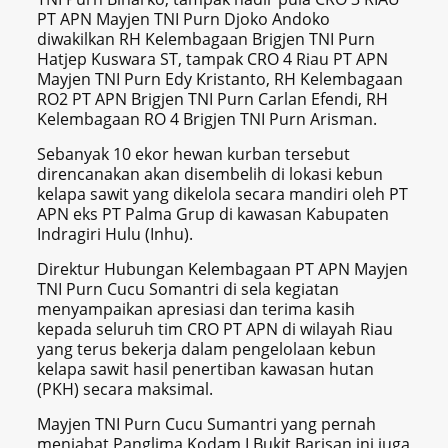
PT APN Mayjen TNI Purn Djoko Andoko
diwakilkan RH Kelembagaan Brigjen TNI Purn
Hatjep Kuswara ST, tampak CRO 4 Riau PT APN
Mayjen TNI Purn Edy Kristanto, RH Kelembagaan
RO2 PT APN Brigjen TNI Purn Carlan Efendi, RH
Kelembagaan RO 4 Brigjen TNI Purn Arisman.
Sebanyak 10 ekor hewan kurban tersebut
direncanakan akan disembelih di lokasi kebun
kelapa sawit yang dikelola secara mandiri oleh PT
APN eks PT Palma Grup di kawasan Kabupaten
Indragiri Hulu (Inhu).
Direktur Hubungan Kelembagaan PT APN Mayjen
TNI Purn Cucu Somantri di sela kegiatan
menyampaikan apresiasi dan terima kasih
kepada seluruh tim CRO PT APN di wilayah Riau
yang terus bekerja dalam pengelolaan kebun
kelapa sawit hasil penertiban kawasan hutan
(PKH) secara maksimal.
Mayjen TNI Purn Cucu Sumantri yang pernah
menjabat Panglima Kodam I Bukit Barisan ini juga