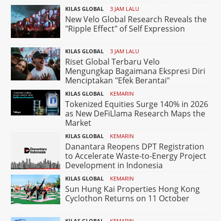
KILAS GLOBAL
3 JAM LALU
New Velo Global Research Reveals the
"Ripple Effect" of Self Expression
KILAS GLOBAL
3 JAM LALU
Riset Global Terbaru Velo
Mengungkap Bagaimana Ekspresi Diri
Menciptakan "Efek Berantai"
KILAS GLOBAL
KEMARIN
Tokenized Equities Surge 140% in 2026
as New DeFiLlama Research Maps the
Market
KILAS GLOBAL
KEMARIN
Danantara Reopens DPT Registration
to Accelerate Waste-to-Energy Project
Development in Indonesia
KILAS GLOBAL
KEMARIN
Sun Hung Kai Properties Hong Kong
Cyclothon Returns on 11 October
KILAS GLOBAL
KEMARIN