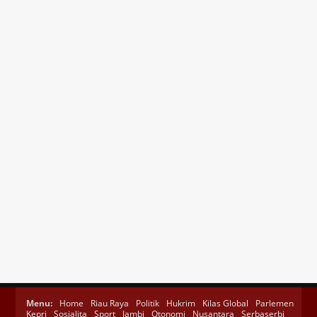
Menu:
Home
Riau Raya
Politik
Hukrim
Kilas Global
Parlemen
Kepri
Sosialita
Sport
Jambi
Otonomi
Nusantara
Serbaserbi