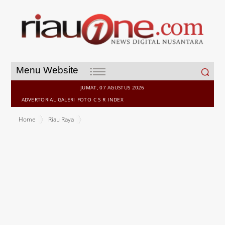
Search
Menu Website
for:
JUMAT, 07 AGUSTUS 2026
ADVERTORIAL
GALERI
FOTO
C S R
INDEX
Home
Riau Raya
PT APN Salurkan Hewan Kurban, Wujud Kepedulian dan Sawit
Berkelanjutan di Riau