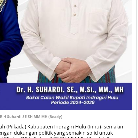
DR H Suhardi SE SH MM MH (Ready)
ah (Pilkada) Kabupaten Indragiri Hulu (Inhu)- semakin
ngan dukungan politik yang semakin solid untuk