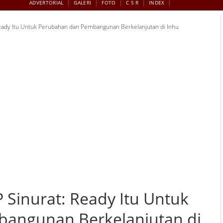
ADVERTORIAL
GALERI
FOTO
C S R
INDEX
 Ready Itu Untuk Perubahan dan Pembangunan Berkelanjutan di Inhu
P Sinurat: Ready Itu Untuk
angunan Berkelanjutan di