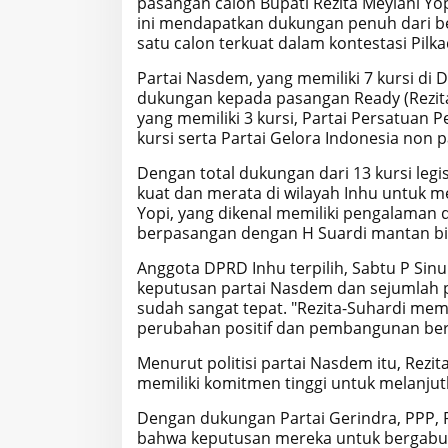
pasangan calon Bupati Rezita Meylani Y
ini mendapatkan dukungan penuh dari be
satu calon terkuat dalam kontestasi Pilka
Partai Nasdem, yang memiliki 7 kursi d
dukungan kepada pasangan Ready (Rezita-
yang memiliki 3 kursi, Partai Persatuan
kursi serta Partai Gelora Indonesia non p
Dengan total dukungan dari 13 kursi legis
kuat dan merata di wilayah Inhu untuk m
Yopi, yang dikenal memiliki pengalaman d
berpasangan dengan H Suardi mantan bi
Anggota DPRD Inhu terpilih, Sabtu P Sin
keputusan partai Nasdem dan sejumlah pa
sudah sangat tepat. "Rezita-Suhardi m
perubahan positif dan pembangunan berke
Menurut politisi partai Nasdem itu, Rez
memiliki komitmen tinggi untuk melanjut
Dengan dukungan Partai Gerindra, PPP, Pa
bahwa keputusan mereka untuk bergabun