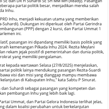
opi SE dan DR H Suhardi SE SH MM MH (Ready). Pasangan
berapa partai politik besar, menjadikan mereka salah
da Inhu.
i DPRD Inhu, menjadi kekuatan utama yang memberikan
Suhardi). Dukungan ini diperkuat oleh Partai Gerindra
 Pembangunan (PPP) dengan 2 kursi, dan Partai Ummat 1
arlemen ini.
latif, pasangan ini dipandang memiliki basis politik yang
eraih kemenangan Pilkada Inhu 2024. Rezita Meylani
an rekam jejak positif di pemerintahan dan dunia politik,
rokrat yang memiliki pengalaman.
urat kepada wartawan Selasa (27/8/2025) menjelaskan,
rtai politik lainya mendukung pasangan Rezita-Suardi
embawa visi dan misi yang dianggap mampu membawa
lanjutan di Kabupaten Inhu," kata Sabtu P Sinurat.
ita dan Suhardi sebagai pasangan yang kompeten dan
kan pembangun Inhu yang lebih baik lagi.
rtai Ummat, dan Partai Gelora Indonesia terlihat jelas,
g dalam koalisi perubahan untuk berkelanjutan