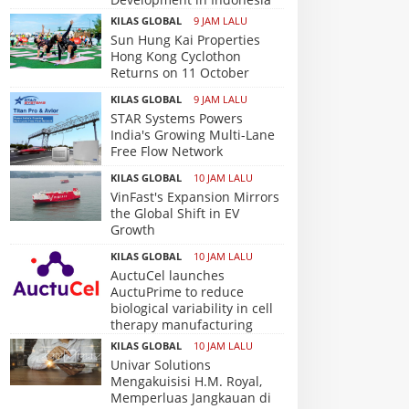
KILAS GLOBAL
9 JAM LALU
Sun Hung Kai Properties
Hong Kong Cyclothon
Returns on 11 October
KILAS GLOBAL
9 JAM LALU
STAR Systems Powers
India's Growing Multi-Lane
Free Flow Network
KILAS GLOBAL
10 JAM LALU
VinFast's Expansion Mirrors
the Global Shift in EV
Growth
KILAS GLOBAL
10 JAM LALU
AuctuCel launches
AuctuPrime to reduce
biological variability in cell
therapy manufacturing
KILAS GLOBAL
10 JAM LALU
Univar Solutions
Mengakuisisi H.M. Royal,
Memperluas Jangkauan di