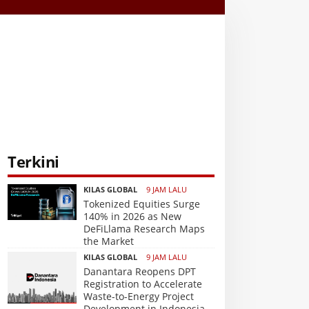
Terkini
KILAS GLOBAL
9 JAM LALU
Tokenized Equities Surge
140% in 2026 as New
DeFiLlama Research Maps
the Market
KILAS GLOBAL
9 JAM LALU
Danantara Reopens DPT
Registration to Accelerate
Waste-to-Energy Project
Development in Indonesia