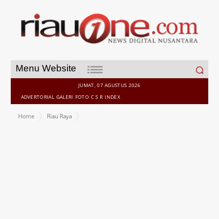
Search
Menu Website
for:
JUMAT, 07 AGUSTUS 2026
ADVERTORIAL
GALERI
FOTO
C S R
INDEX
Home
Riau Raya
Ribuan Peserta dari Berbagai Suku Etnis dan Bangsa Semarakan
Pawai Budaya