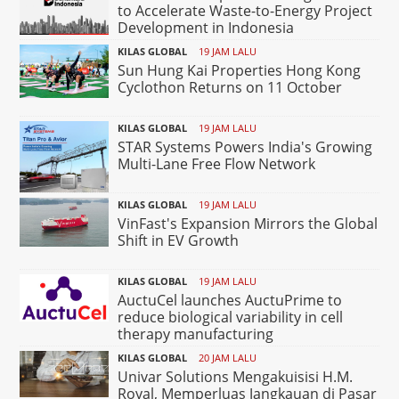
to Accelerate Waste-to-Energy Project
Development in Indonesia
KILAS GLOBAL
19 JAM LALU
Sun Hung Kai Properties Hong Kong
Cyclothon Returns on 11 October
KILAS GLOBAL
19 JAM LALU
STAR Systems Powers India's Growing
Multi-Lane Free Flow Network
KILAS GLOBAL
19 JAM LALU
VinFast's Expansion Mirrors the Global
Shift in EV Growth
KILAS GLOBAL
19 JAM LALU
AuctuCel launches AuctuPrime to
reduce biological variability in cell
therapy manufacturing
KILAS GLOBAL
20 JAM LALU
Univar Solutions Mengakuisisi H.M.
Royal, Memperluas Jangkauan di Pasar