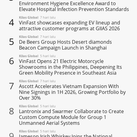
Environment Hygiene Excellence Award to
Elevate Hospital Infection Prevention Standards
Kilas Global
7 hari lalu
4
VinFast showcases expanding EV lineup and
attractive customer programs at GIIAS 2026
Kilas Global
7 hari lalu
5
De Beers Group Hosts Desert diamonds
Beacon Campaign Launch in Shanghai
Kilas Global
5 hari lalu
6
VinFast Opens 21 Electric Motorcycle
Showrooms in the Philippines, Deepening Its
Green Mobility Presence in Southeast Asia
Kilas Global
7 hari lalu
7
Ascott Accelerates Vietnam Expansion With
Nine Signings in 1H 2026, Growing Portfolio by
Over 30%
Kilas Global
5 hari lalu
8
Lantronix and Swarmer Collaborate to Create
Custom Compute Module for Group 1
Unmanned Aerial Systems
Kilas Global
5 hari lalu
9
Jameson Irish Whiskey Joins the National