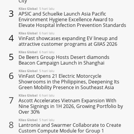
City
Kilas Global
5 hari lalu
3
APSIC and Schuelke Launch Asia Pacific
Environment Hygiene Excellence Award to
Elevate Hospital Infection Prevention Standards
Kilas Global
6 hari lalu
4
VinFast showcases expanding EV lineup and
attractive customer programs at GIIAS 2026
Kilas Global
6 hari lalu
5
De Beers Group Hosts Desert diamonds
Beacon Campaign Launch in Shanghai
Kilas Global
5 hari lalu
6
VinFast Opens 21 Electric Motorcycle
Showrooms in the Philippines, Deepening Its
Green Mobility Presence in Southeast Asia
Kilas Global
6 hari lalu
7
Ascott Accelerates Vietnam Expansion With
Nine Signings in 1H 2026, Growing Portfolio by
Over 30%
Kilas Global
5 hari lalu
8
Lantronix and Swarmer Collaborate to Create
Custom Compute Module for Group 1