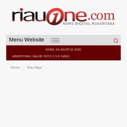
Search
Menu Website
for:
KAMIS, 06 AGUSTUS 2026
ADVERTORIAL
GALERI
FOTO
C S R
INDEX
Home
Riau Raya
Sri Rahayu Mahasiswa KKN UIN Suska Riau Beri Edukasi Media
Pembelajaran Berbasis Aplikasi Kreatif di MA Irsyadul Islamiyah
Desa Bahtera Makmur