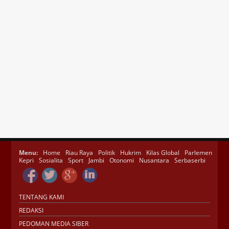
Menu:
Home
Riau Raya
Politik
Hukrim
Kilas Global
Parlemen
Kepri
Sosialita
Sport
Jambi
Otonomi
Nusantara
Serbaserbi
TENTANG KAMI
REDAKSI
PEDOMAN MEDIA SIBER