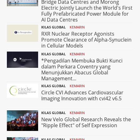
Bridge Data Centres and Morong
Electric Jointly Launch the World's First
Fully Prefabricated Power Module for
AI Data Centres
KILAS GLOBAL
KEMARIN
RXR Nuclear Receptor Agonists
Promote Clearance of Alpha-Synuclein
in Cellular Models
KILAS GLOBAL
KEMARIN
*Pengadilan Membuka Bukti Kunci
dalam Perkara Coventry yang
Menunjukkan Abacus Global
Management...
KILAS GLOBAL
KEMARIN
Circle CVI Advances Cardiovascular
Imaging Innovation with cvi42 v6.5
KILAS GLOBAL
KEMARIN
New Velo Global Research Reveals the
"Ripple Effect" of Self Expression
KILAS GLOBAL
KEMARIN