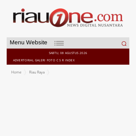
Search
Menu Website
for:
SABTU, 08 AGUSTUS 2026
ADVERTORIAL
GALERI
FOTO
C S R
INDEX
Home
Riau Raya
Wujudkan Konsep Smart City Adil-Asmar, Menuju Pelayanan Publik
Meranti yang Prima