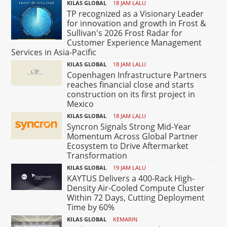
KILAS GLOBAL
18 JAM LALU
TP recognized as a Visionary Leader
for innovation and growth in Frost &
Sullivan's 2026 Frost Radar for
Customer Experience Management
Services in Asia-Pacific
KILAS GLOBAL
18 JAM LALU
Copenhagen Infrastructure Partners
reaches financial close and starts
construction on its first project in
Mexico
KILAS GLOBAL
18 JAM LALU
Syncron Signals Strong Mid-Year
Momentum Across Global Partner
Ecosystem to Drive Aftermarket
Transformation
KILAS GLOBAL
19 JAM LALU
KAYTUS Delivers a 400-Rack High-
Density Air-Cooled Compute Cluster
Within 72 Days, Cutting Deployment
Time by 60%
KILAS GLOBAL
KEMARIN