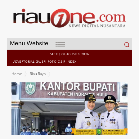
Search
Menu Website
for:
SABTU, 08 AGUSTUS 2026
ADVERTORIAL
GALERI
FOTO
C S R
INDEX
Home
Riau Raya