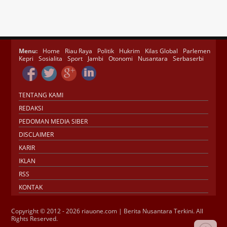
Menu:
Home
Riau Raya
Politik
Hukrim
Kilas Global
Parlemen
Kepri
Sosialita
Sport
Jambi
Otonomi
Nusantara
Serbaserbi
TENTANG KAMI
REDAKSI
PEDOMAN MEDIA SIBER
DISCLAIMER
KARIR
IKLAN
RSS
KONTAK
Copyright © 2012 - 2026 riauone.com | Berita Nusantara Terkini. All
Rights Reserved.
Jasa SEO
SMM Panel
Buy Instagram
Verification
Instagram Verified