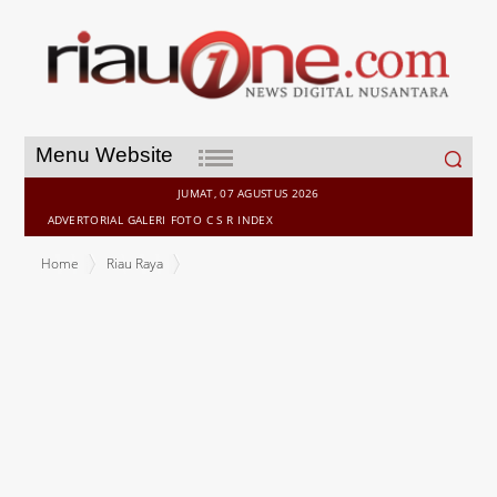
Search
Menu Website
for:
JUMAT, 07 AGUSTUS 2026
ADVERTORIAL
GALERI
FOTO
C S R
INDEX
Home
Riau Raya
Plt Bupati Kuantan Singingi Hadiri Wisudah dan Pengukuhan Santri/
Yah Ponpes KH. Ahmad Dahlan