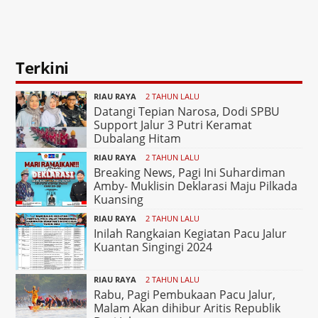
Terkini
RIAU RAYA
2 TAHUN LALU
Datangi Tepian Narosa, Dodi SPBU
Support Jalur 3 Putri Keramat
Dubalang Hitam
RIAU RAYA
2 TAHUN LALU
Breaking News, Pagi Ini Suhardiman
Amby- Muklisin Deklarasi Maju Pilkada
Kuansing
RIAU RAYA
2 TAHUN LALU
Inilah Rangkaian Kegiatan Pacu Jalur
Kuantan Singingi 2024
RIAU RAYA
2 TAHUN LALU
Rabu, Pagi Pembukaan Pacu Jalur,
Malam Akan dihibur Aritis Republik