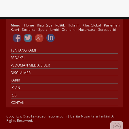
Menu:
Home
Riau Raya
Politik
Hukrim
Kilas Global
Parlemen
Kepri
Sosialita
Sport
Jambi
Otonomi
Nusantara
Serbaserbi
TENTANG KAMI
REDAKSI
PEDOMAN MEDIA SIBER
DISCLAIMER
KARIR
IKLAN
RSS
KONTAK
Copyright © 2012 - 2026 riauone.com | Berita Nusantara Terkini. All
Rights Reserved.
Jasa SEO
SMM Panel
Buy Instagram
Verification
Instagram Verified