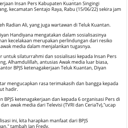
erjaan Insan Pers Kabupaten Kuantan Singingi
tang, kecamatan Sentajo Raya, Rabu (15/06/22) sekira jam
 Radian Ali, yang juga wartawan di Teluk Kuantan.
Diyan Handiyana mengatakan dalam sosialisasinya
nan kecelakaan merupakan perlindungan dari resiko
eh awak media dalam menjalankan tugasnya.
ir untuk silaturrahmi dan sosialisasi kepada Insan Pers
g, Alhamdulillah, antusias Awak media luar biasa,
antor BPJS ketenagakerjaan Teluk Kuantan, Diyan
rbutar mengucapkan rasa terimakasih dan bangga kepada
ut hadir.
n BPJS ketenagakerjaan dan kepada 6 organisasi Pers di
I dan awak media dari Televisi (TVRI dan CeriaTv),"ucap
sasi ini, kita harapkan manfaat dari BPJS
an," tambah Jan Fredy.