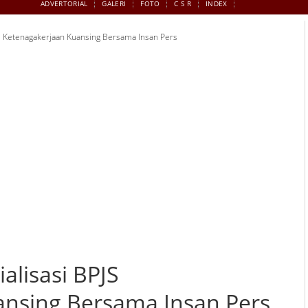
ADVERTORIAL
GALERI
FOTO
C S R
INDEX
JS Ketenagakerjaan Kuansing Bersama Insan Pers
alisasi BPJS
ansing Bersama Insan Pers