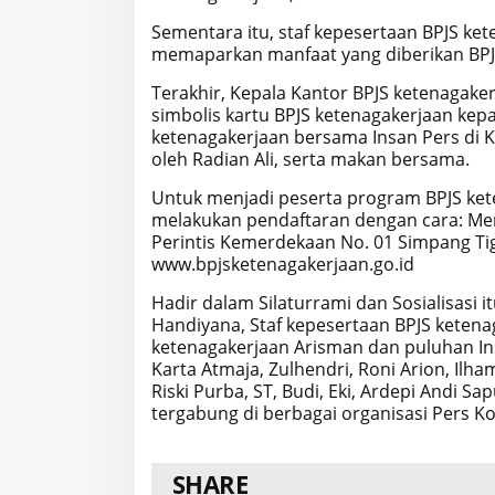
Sementara itu, staf kepesertaan BPJS ke
memaparkan manfaat yang diberikan BPJS
Terakhir, Kepala Kantor BPJS ketenagak
simbolis kartu BPJS ketenagakerjaan kepa
ketenagakerjaan bersama Insan Pers di K
oleh Radian Ali, serta makan bersama.
Untuk menjadi peserta program BPJS ket
melakukan pendaftaran dengan cara: Men
Perintis Kemerdekaan No. 01 Simpang Tig
www.bpjsketenagakerjaan.go.id
Hadir dalam Silaturrami dan Sosialisasi 
Handiyana, Staf kepesertaan BPJS ketena
ketenagakerjaan Arisman dan puluhan Insan
Karta Atmaja, Zulhendri, Roni Arion, Il
Riski Purba, ST, Budi, Eki, Ardepi Andi 
tergabung di berbagai organisasi Pers Ko
SHARE