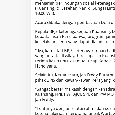
menjamin perlindungan sosial ketenagak
(Kuansing) di Lesehan Naniki, Sungai Lin
10.00 WIB.
Acara dibuka dengan pembacaan Do'a oleh
Kepala BPJS ketenagakerjaan Kuansing, 
kepada Insan Pers, bahwa, program jami
kecelakaan kerja yang dapat dialami ol
" Iya, kami dari BPJS ketenagakerjaan had
yang berada di wilayah kabupaten Kuansin
terima kasih untuk semua" ucap Kepala K
Handiyana.
Selain itu, Ketua acara, Jan Fredy Buta
pihak BPJS dan kawan-kawan Pers yang ik
"Sangat berterima kasih dengan kehadira
Kuansing, FPII, PWI, AJOI, SPI, dan PW MO
Jan Fredy.
"Tentunya dengan silaturrahmi dan sosiali
ketenagakerjaan, terutama untuk Wartaw