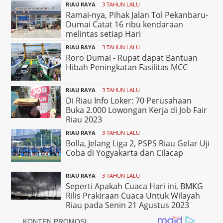
RIAU RAYA
3 TAHUN LALU
Ramai-nya, Pihak Jalan Tol Pekanbaru-
Dumai Catat 16 ribu kendaraan
melintas setiap Hari
RIAU RAYA
3 TAHUN LALU
Roro Dumai - Rupat dapat Bantuan
Hibah Peningkatan Fasilitas MCC
RIAU RAYA
3 TAHUN LALU
Di Riau Info Loker: 70 Perusahaan
Buka 2.000 Lowongan Kerja di Job Fair
Riau 2023
RIAU RAYA
3 TAHUN LALU
Bolla, Jelang Liga 2, PSPS Riau Gelar Uji
Coba di Yogyakarta dan Cilacap
RIAU RAYA
3 TAHUN LALU
Seperti Apakah Cuaca Hari ini, BMKG
Rilis Prakiraan Cuaca Untuk Wilayah
Riau pada Senin 21 Agustus 2023