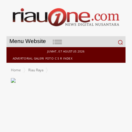
Search
Menu Website
for:
JUMAT, 07 AGUSTUS 2026
ADVERTORIAL
GALERI
FOTO
C S R
INDEX
Home
Riau Raya
Pemprov Riau Komitmen Perbaiki Jalan Rusak Akibat Truk
Batubara, Berikut Penjelasan Erisman