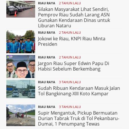
RIAU RAYA
2 TAHUN LALU
Silakan Masyarakat Lihat Sendiri,
Pemprov Riau Sudah Larang ASN
Gunakan Kendaraan Dinas untuk
Liburan Nataru
RIAU RAYA
2 TAHUN LALU
Jokowi ke Riau, KNPI Riau Minta
Presiden
RIAU RAYA
2 TAHUN LALU
Jargon Riau Super Edwin Papu Di
Habisi Sebelum Berkembang
RIAU RAYA
3 TAHUN LALU
Sudah Ribuan Kendaraan Masuk Jalan
Tol Bangkinang-XIII Koto Kampar
RIAU RAYA
3 TAHUN LALU
Supir Mengantuk, Pickup Bermuatan
Durian Tabrak Truk di Tol Pekanbaru-
Dumai, 1 Penumpang Tewas