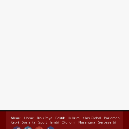
Menu:
Home
Riau Raya
Politik
Hukrim
Kilas Global
Parlemen
Kepri
Sosialita
Sport
Jambi
Otonomi
Nusantara
Serbaserbi