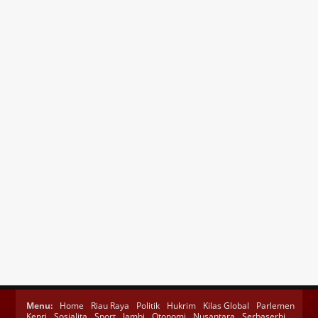
Menu:
Home
Riau Raya
Politik
Hukrim
Kilas Global
Parlemen
Kepri
Sosialita
Sport
Jambi
Otonomi
Nusantara
Serbaserbi