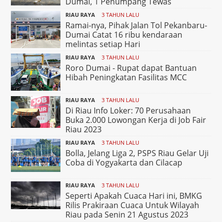
Dumai, 1 Penumpang Tewas
RIAU RAYA
3 TAHUN LALU
Ramai-nya, Pihak Jalan Tol Pekanbaru-
Dumai Catat 16 ribu kendaraan
melintas setiap Hari
RIAU RAYA
3 TAHUN LALU
Roro Dumai - Rupat dapat Bantuan
Hibah Peningkatan Fasilitas MCC
RIAU RAYA
3 TAHUN LALU
Di Riau Info Loker: 70 Perusahaan
Buka 2.000 Lowongan Kerja di Job Fair
Riau 2023
RIAU RAYA
3 TAHUN LALU
Bolla, Jelang Liga 2, PSPS Riau Gelar Uji
Coba di Yogyakarta dan Cilacap
RIAU RAYA
3 TAHUN LALU
Seperti Apakah Cuaca Hari ini, BMKG
Rilis Prakiraan Cuaca Untuk Wilayah
Riau pada Senin 21 Agustus 2023