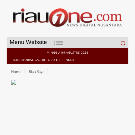
Search
Menu Website
for:
MINGGU, 09 AGUSTUS 2026
ADVERTORIAL
GALERI
FOTO
C S R
INDEX
Home
Riau Raya
Seperti Apakah Cuaca Hari ini, BMKG Rilis Prakiraan Cuaca Untuk
Wilayah Riau pada Senin 21 Agustus 2023