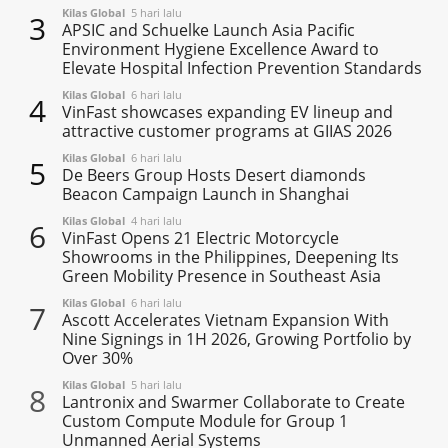
Kilas Global
5 hari lalu
3
APSIC and Schuelke Launch Asia Pacific
Environment Hygiene Excellence Award to
Elevate Hospital Infection Prevention Standards
Kilas Global
6 hari lalu
4
VinFast showcases expanding EV lineup and
attractive customer programs at GIIAS 2026
Kilas Global
6 hari lalu
5
De Beers Group Hosts Desert diamonds
Beacon Campaign Launch in Shanghai
Kilas Global
4 hari lalu
6
VinFast Opens 21 Electric Motorcycle
Showrooms in the Philippines, Deepening Its
Green Mobility Presence in Southeast Asia
Kilas Global
6 hari lalu
7
Ascott Accelerates Vietnam Expansion With
Nine Signings in 1H 2026, Growing Portfolio by
Over 30%
Kilas Global
5 hari lalu
8
Lantronix and Swarmer Collaborate to Create
Custom Compute Module for Group 1
Unmanned Aerial Systems