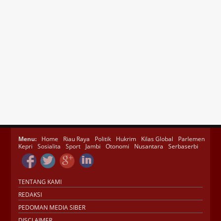
Menu:
Home
Riau Raya
Politik
Hukrim
Kilas Global
Parlemen
Kepri
Sosialita
Sport
Jambi
Otonomi
Nusantara
Serbaserbi
TENTANG KAMI
REDAKSI
PEDOMAN MEDIA SIBER
DISCLAIMER