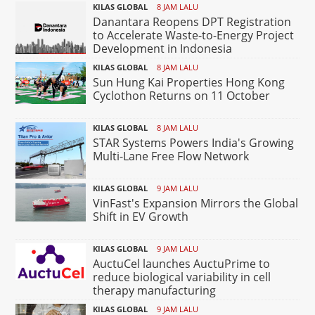
KILAS GLOBAL
8 JAM LALU
Danantara Reopens DPT Registration
to Accelerate Waste-to-Energy Project
Development in Indonesia
KILAS GLOBAL
8 JAM LALU
Sun Hung Kai Properties Hong Kong
Cyclothon Returns on 11 October
KILAS GLOBAL
8 JAM LALU
STAR Systems Powers India's Growing
Multi-Lane Free Flow Network
KILAS GLOBAL
9 JAM LALU
VinFast's Expansion Mirrors the Global
Shift in EV Growth
KILAS GLOBAL
9 JAM LALU
AuctuCel launches AuctuPrime to
reduce biological variability in cell
therapy manufacturing
KILAS GLOBAL
9 JAM LALU