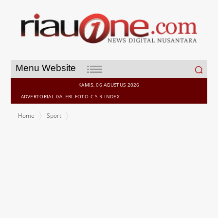
Search
Menu Website
for:
KAMIS, 06 AGUSTUS 2026
ADVERTORIAL
GALERI
FOTO
C S R
INDEX
Home
Sport
Bola Sepak, Publik Vietnam Serang Balik Timnas Indonesia: Kami
Belum Pernah Lihat Tim Aneh Seperti Ini