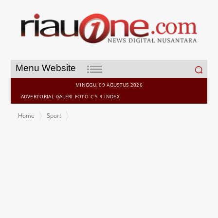
Search
Menu Website
for:
MINGGU, 09 AGUSTUS 2026
ADVERTORIAL
GALERI
FOTO
C S R
INDEX
Home
Sport
Man Utd vs Everton, MU berhasil mengangkat trofi Premier League
Summer Series di Atlanta AS