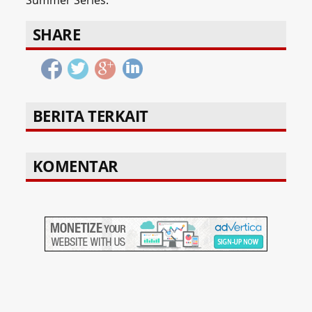
SHARE
BERITA TERKAIT
KOMENTAR