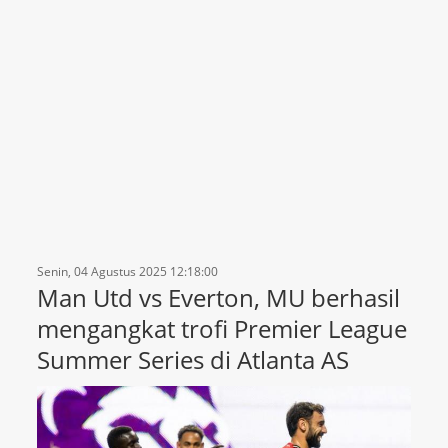
Senin, 04 Agustus 2025 12:18:00
Man Utd vs Everton, MU berhasil
mengangkat trofi Premier League
Summer Series di Atlanta AS