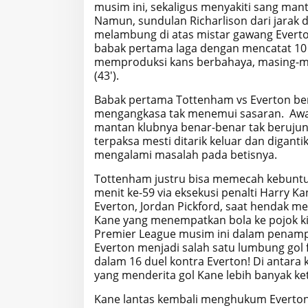
musim ini, sekaligus menyakiti sang mant
Namun, sundulan Richarlison dari jarak 
melambung di atas mistar gawang Everto
babak pertama laga dengan mencatat 10 t
memproduksi kans berbahaya, masing-m
(43').
Babak pertama Tottenham vs Everton b
mengangkasa tak menemui sasaran. Awa
mantan klubnya benar-benar tak berujung 
terpaksa mesti ditarik keluar dan diganti
mengalami masalah pada betisnya.
Tottenham justru bisa memecah kebuntuan
menit ke-59 via eksekusi penalti Harry Ka
Everton, Jordan Pickford, saat hendak 
Kane yang menempatkan bola ke pojok ki
Premier League musim ini dalam penampi
Everton menjadi salah satu lumbung gol 
dalam 16 duel kontra Everton! Di antara k
yang menderita gol Kane lebih banyak k
Kane lantas kembali menghukum Everton k