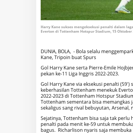
Harry Kane sukses mengeksekusi penalti dalam laga
Everton di Tottenham Hotspur Stadium, 15 Oktober
DUNIA, BOLA, - Bola selalu menggemparka
Kane, Tripoin buat Spurs
Gol Harry Kane serta Pierre-Emile Hojb
pekan ke-11 Liga Inggris 2022-2023.
Gol Harry Kane via eksekusi penalti (59')
keberhasilan Tottenham menekuk Everton 
2022-2023 di Tottenham Hotspur Stadium
Tottenham sementara bisa memangkas ja
sekaligus sang rival bebuyutan, Arsenal, 
Sejatinya, Tottenham bisa saja tak per
penalti pada menit ke-59 untuk membuka
bagus. Richarlison nyaris saja membuka