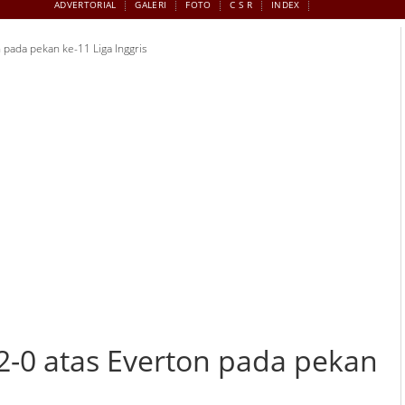
ADVERTORIAL
GALERI
FOTO
C S R
INDEX
pada pekan ke-11 Liga Inggris
-0 atas Everton pada pekan