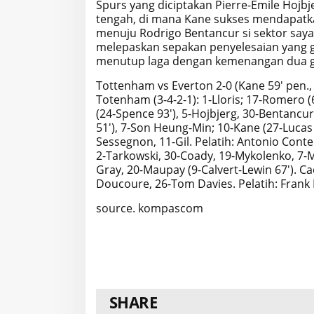
Spurs yang diciptakan Pierre-Emile Hojbjer
tengah, di mana Kane sukses mendapatkan 
menuju Rodrigo Bentancur si sektor say
melepaskan sepakan penyelesaian yang ga
menutup laga dengan kemenangan dua go
Tottenham vs Everton 2-0 (Kane 59' pen.
Totenham (3-4-2-1): 1-Lloris; 17-Romero (
(24-Spence 93'), 5-Hojbjerg, 30-Bentancur 
51'), 7-Son Heung-Min; 10-Kane (27-Lucas 
Sessegnon, 11-Gil. Pelatih: Antonio Conte.
2-Tarkowski, 30-Coady, 19-Mykolenko, 7-M
Gray, 20-Maupay (9-Calvert-Lewin 67'). Ca
Doucoure, 26-Tom Davies. Pelatih: Frank 
source. kompascom
SHARE