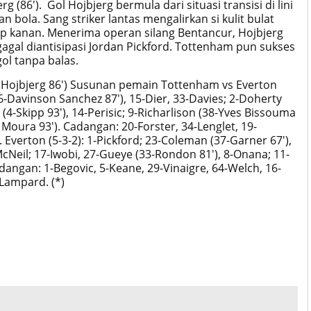
g (86'). Gol Hojbjerg bermula dari situasi transisi di lini
bola. Sang striker lantas mengalirkan si kulit bulat
ap kanan. Menerima operan silang Bentancur, Hojbjerg
gal diantisipasi Jordan Pickford. Tottenham pun sukses
l tanpa balas.
, Hojbjerg 86') Susunan pemain Tottenham vs Everton
6-Davinson Sanchez 87'), 15-Dier, 33-Davies; 2-Doherty
(4-Skipp 93'), 14-Perisic; 9-Richarlison (38-Yves Bissouma
Moura 93'). Cadangan: 20-Forster, 34-Lenglet, 19-
 Everton (5-3-2): 1-Pickford; 23-Coleman (37-Garner 67'),
cNeil; 17-Iwobi, 27-Gueye (33-Rondon 81'), 8-Onana; 11-
dangan: 1-Begovic, 5-Keane, 29-Vinaigre, 64-Welch, 16-
Lampard. (*)