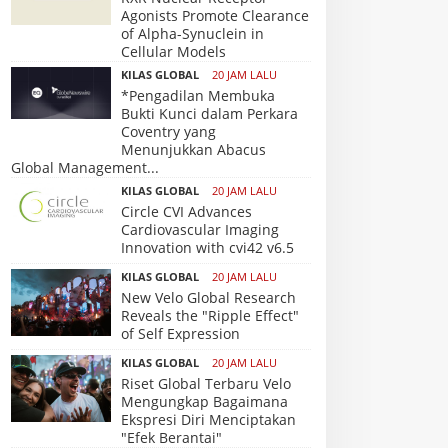
Agonists Promote Clearance
of Alpha-Synuclein in
Cellular Models
KILAS GLOBAL
20 JAM LALU
*Pengadilan Membuka
Bukti Kunci dalam Perkara
Coventry yang
Menunjukkan Abacus
Global Management...
KILAS GLOBAL
20 JAM LALU
Circle CVI Advances
Cardiovascular Imaging
Innovation with cvi42 v6.5
KILAS GLOBAL
20 JAM LALU
New Velo Global Research
Reveals the "Ripple Effect"
of Self Expression
KILAS GLOBAL
20 JAM LALU
Riset Global Terbaru Velo
Mengungkap Bagaimana
Ekspresi Diri Menciptakan
"Efek Berantai"