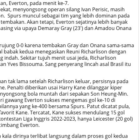
an, Everton, pada menit ke-7.
dekat, menyongsong operan silang Ivan Perisic, masih
n. Spurs muncul sebagai tim yang lebih dominan pada
embakan. Akan tetapi, Everton sejatinya lebih banyak
asing via upaya Demaray Gray (23') dan Amadou Onana
erujung 0-0 karena tembakan Gray dan Onana sama-sama
l babak kedua menegaskan Reuni Richarlison dengan
indah. Sekitar tujuh menit usai jeda, Richarlison
kan Yves Bissouma. Sang penyerang lincah asal Brasil itu
 tak lama setelah Richarlison keluar, persisnya pada
ne. Penalti diberikan usai Harry Kane dilanggar kiper
menyongsong bola muntah dari sepakan Son Heung-Min.
ri gawang Everton sukses mengemas gol ke-10 di
lannya yang ke-400 bersama Spurs. Patut dicatat pula,
favorit Kane. Tercatat, Kane sukses mendulang 15 gol
ontestan Liga Inggris 2022-2023, hanya Leicester (20 gol)
etimbang Everton.
ala dirinya terlibat langsung dalam proses gol kedua