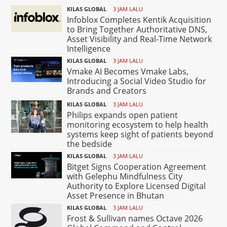
KILAS GLOBAL
3 JAM LALU
Infoblox Completes Kentik Acquisition
to Bring Together Authoritative DNS,
Asset Visibility and Real-Time Network
Intelligence
KILAS GLOBAL
3 JAM LALU
Vmake AI Becomes Vmake Labs,
Introducing a Social Video Studio for
Brands and Creators
KILAS GLOBAL
3 JAM LALU
Philips expands open patient
monitoring ecosystem to help health
systems keep sight of patients beyond
the bedside
KILAS GLOBAL
3 JAM LALU
Bitget Signs Cooperation Agreement
with Gelephu Mindfulness City
Authority to Explore Licensed Digital
Asset Presence in Bhutan
KILAS GLOBAL
3 JAM LALU
Frost & Sullivan names Octave 2026