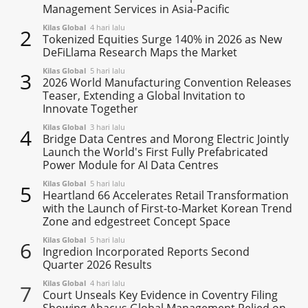
Management Services in Asia-Pacific
Kilas Global
4 hari lalu
2
Tokenized Equities Surge 140% in 2026 as New
DeFiLlama Research Maps the Market
Kilas Global
5 hari lalu
3
2026 World Manufacturing Convention Releases
Teaser, Extending a Global Invitation to
Innovate Together
Kilas Global
3 hari lalu
4
Bridge Data Centres and Morong Electric Jointly
Launch the World's First Fully Prefabricated
Power Module for AI Data Centres
Kilas Global
5 hari lalu
5
Heartland 66 Accelerates Retail Transformation
with the Launch of First-to-Market Korean Trend
Zone and edgestreet Concept Space
Kilas Global
5 hari lalu
6
Ingredion Incorporated Reports Second
Quarter 2026 Results
Kilas Global
4 hari lalu
7
Court Unseals Key Evidence in Coventry Filing
Showing Abacus Global Management Relied on