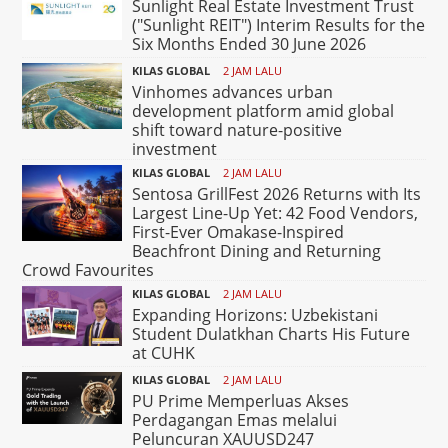
Sunlight Real Estate Investment Trust
("Sunlight REIT") Interim Results for the
Six Months Ended 30 June 2026
KILAS GLOBAL
2 JAM LALU
Vinhomes advances urban
development platform amid global
shift toward nature-positive
investment
KILAS GLOBAL
2 JAM LALU
Sentosa GrillFest 2026 Returns with Its
Largest Line-Up Yet: 42 Food Vendors,
First-Ever Omakase-Inspired
Beachfront Dining and Returning
Crowd Favourites
KILAS GLOBAL
2 JAM LALU
Expanding Horizons: Uzbekistani
Student Dulatkhan Charts His Future
at CUHK
KILAS GLOBAL
2 JAM LALU
PU Prime Memperluas Akses
Perdagangan Emas melalui
Peluncuran XAUUSD247