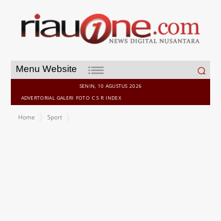
Search
Menu Website
for:
SENIN, 10 AGUSTUS 2026
ADVERTORIAL
GALERI
FOTO
C S R
INDEX
Home
Sport
Viral, Ternyata ini yang Bikin Pemain Moroko Menang Adu Penalti,
ada Campur tangan Tuhan?