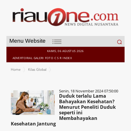
Search
Menu Website
for:
KAMIS, 06 AGUSTUS 2026
ADVERTORIAL
GALERI
FOTO
C S R
INDEX
Home
Kilas Global
Senin, 18 November 2024 07:50:00
Duduk terlalu Lama
Bahayakan Kesehatan?
Menurut Peneliti Duduk
seperti ini
Membahayakan
Kesehatan Jantung