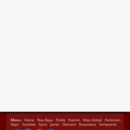
Menu:
Home
Riau Raya
Politik
Hukrim
Kilas Global
Parlemen
Kepri
Sosialita
Sport
Jambi
Otonomi
Nusantara
Serbaserbi