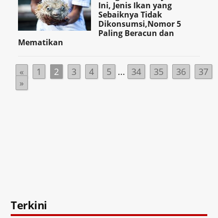
Ini, Jenis Ikan yang
Sebaiknya Tidak
Dikonsumsi,Nomor 5
Paling Beracun dan
Mematikan
«
1
2
3
4
5
...
34
35
36
37
»
Terkini