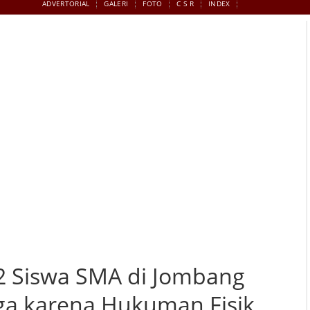
ADVERTORIAL
GALERI
FOTO
C S R
INDEX
e RS Diduga karena Hukuman Fisik, Pihak Sekolah Membantah
 2 Siswa SMA di Jombang
uga karena Hukuman Fisik,