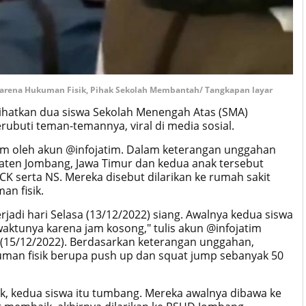
karena Hukuman Fisik, Pihak Sekolah Membantah/ Tangkapan layar
ihatkan dua siswa Sekolah Menengah Atas (SMA)
erubuti teman-temannya, viral di media sosial.
ram oleh akun @infojatim. Dalam keterangan unggahan
upaten Jombang, Jawa Timur dan kedua anak tersebut
CK serta NS. Mereka disebut dilarikan ke rumah sakit
an fisik.
erjadi hari Selasa (13/12/2022) siang. Awalnya kedua siswa
waktunya karena jam kosong," tulis akun @infojatim
(15/12/2022). Berdasarkan keterangan unggahan,
man fisik berupa push up dan squat jump sebanyak 50
ik, kedua siswa itu tumbang. Mereka awalnya dibawa ke