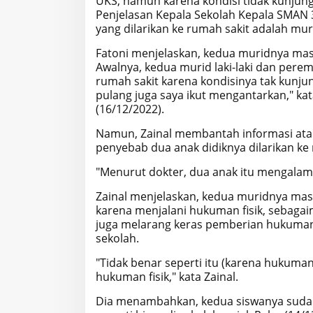
UKS, namun karena kondisi tidak kunjun
Penjelasan Kepala Sekolah Kepala SMAN 
yang dilarikan ke rumah sakit adalah mu
Fatoni menjelaskan, kedua muridnya mas
Awalnya, kedua murid laki-laki dan pere
rumah sakit karena kondisinya tak kunj
pulang juga saya ikut mengantarkan," ka
(16/12/2022).
Namun, Zainal membantah informasi atau
penyebab dua anak didiknya dilarikan ke
"Menurut dokter, dua anak itu mengalami 
Zainal menjelaskan, kedua muridnya mas
karena menjalani hukuman fisik, sebagaim
juga melarang keras pemberian hukuman 
sekolah.
"Tidak benar seperti itu (karena hukuman
hukuman fisik," kata Zainal.
Dia menambahkan, kedua siswanya sudah 