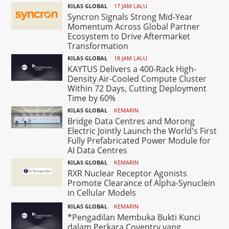
KILAS GLOBAL
17 JAM LALU
Syncron Signals Strong Mid-Year
Momentum Across Global Partner
Ecosystem to Drive Aftermarket
Transformation
KILAS GLOBAL
18 JAM LALU
KAYTUS Delivers a 400-Rack High-
Density Air-Cooled Compute Cluster
Within 72 Days, Cutting Deployment
Time by 60%
KILAS GLOBAL
KEMARIN
Bridge Data Centres and Morong
Electric Jointly Launch the World's First
Fully Prefabricated Power Module for
AI Data Centres
KILAS GLOBAL
KEMARIN
RXR Nuclear Receptor Agonists
Promote Clearance of Alpha-Synuclein
in Cellular Models
KILAS GLOBAL
KEMARIN
*Pengadilan Membuka Bukti Kunci
dalam Perkara Coventry yang