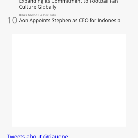
Expanding Its Commitment to Football Fan
Culture Globally
Kilas Global
4 hari lalu
10
Aon Appoints Stephen as CEO for Indonesia
Tweets about @riauone