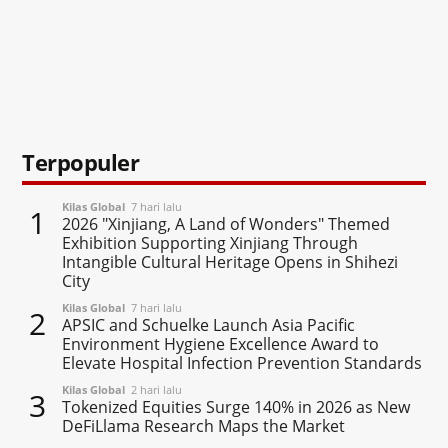
Terpopuler
Kilas Global
7 hari lalu
1
2026 "Xinjiang, A Land of Wonders" Themed
Exhibition Supporting Xinjiang Through
Intangible Cultural Heritage Opens in Shihezi
City
Kilas Global
7 hari lalu
2
APSIC and Schuelke Launch Asia Pacific
Environment Hygiene Excellence Award to
Elevate Hospital Infection Prevention Standards
Kilas Global
2 hari lalu
3
Tokenized Equities Surge 140% in 2026 as New
DeFiLlama Research Maps the Market