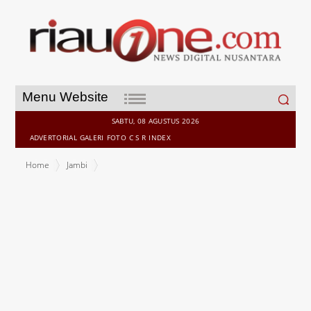
Search
Menu Website
for:
SABTU, 08 AGUSTUS 2026
ADVERTORIAL
GALERI
FOTO
C S R
INDEX
Home
Jambi
Saksikan Latihan Penanganan Karhutla, Pj.Gubernur Yakinkan Jambi
Siap Cegah Kebakaran Hutan dan Lahan