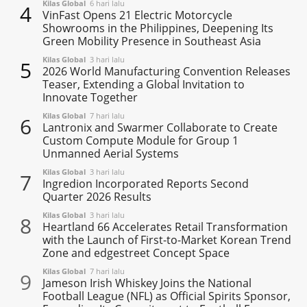
Kilas Global
6 hari lalu
4
VinFast Opens 21 Electric Motorcycle
Showrooms in the Philippines, Deepening Its
Green Mobility Presence in Southeast Asia
Kilas Global
3 hari lalu
5
2026 World Manufacturing Convention Releases
Teaser, Extending a Global Invitation to
Innovate Together
Kilas Global
7 hari lalu
6
Lantronix and Swarmer Collaborate to Create
Custom Compute Module for Group 1
Unmanned Aerial Systems
Kilas Global
3 hari lalu
7
Ingredion Incorporated Reports Second
Quarter 2026 Results
Kilas Global
3 hari lalu
8
Heartland 66 Accelerates Retail Transformation
with the Launch of First-to-Market Korean Trend
Zone and edgestreet Concept Space
Kilas Global
7 hari lalu
9
Jameson Irish Whiskey Joins the National
Football League (NFL) as Official Spirits Sponsor,