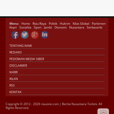
Menu:
Home
Riau Raya
Politik
Hukrim
Kilas Global
Parlemen
Kepri
Sosialita
Sport
Jambi
Otonomi
Nusantara
Serbaserbi
TENTANG KAMI
REDAKSI
PEDOMAN MEDIA SIBER
DISCLAIMER
KARIR
IKLAN
RSS
KONTAK
Copyright © 2012 - 2026 riauone.com | Berita Nusantara Terkini. All
Rights Reserved.
Jasa SEO
SMM Panel
Buy Instagram
Verification
Instagram Verified