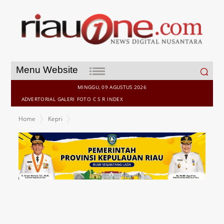
Search
Menu Website
for:
MINGGU, 09 AGUSTUS 2026
ADVERTORIAL
GALERI
FOTO
C S R
INDEX
Home
Kepri
Mahasiswa KKN Kebangsaan Desa Toapaya berkolaborasi dengan
Kasat Binmas Polres Bintan