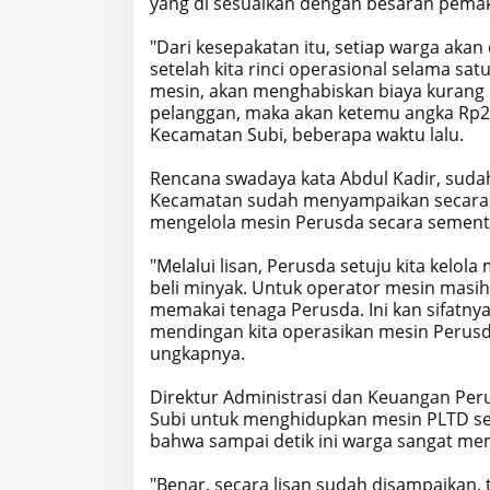
yang di sesuaikan dengan besaran pemak
"Dari kesepakatan itu, setiap warga aka
setelah kita rinci operasional selama satu
mesin, akan menghabiskan biaya kurang le
pelanggan, maka akan ketemu angka Rp280
Kecamatan Subi, beberapa waktu lalu.
Rencana swadaya kata Abdul Kadir, suda
Kecamatan sudah menyampaikan secara 
mengelola mesin Perusda secara sement
"Melalui lisan, Perusda setuju kita kel
beli minyak. Untuk operator mesin masih
memakai tenaga Perusda. Ini kan sifatnya
mendingan kita operasikan mesin Perusda
ungkapnya.
Direktur Administrasi dan Keuangan Pe
Subi untuk menghidupkan mesin PLTD se
bahwa sampai detik ini warga sangat meme
"Benar, secara lisan sudah disampaikan,