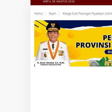
SABTU, 08 AGUSTUS 2026
Home
Kepri
Warga Subi Patungan Nyalakan Listri