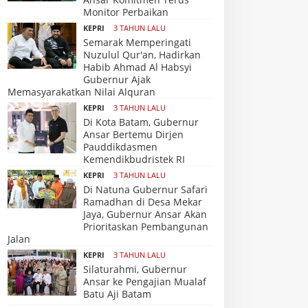
Monitor Perbaikan
KEPRI
3 TAHUN LALU
Semarak Memperingati
Nuzulul Qur'an, Hadirkan
Habib Ahmad Al Habsyi
Gubernur Ajak
Memasyarakatkan Nilai Alquran
KEPRI
3 TAHUN LALU
Di Kota Batam, Gubernur
Ansar Bertemu Dirjen
Pauddikdasmen
Kemendikbudristek RI
KEPRI
3 TAHUN LALU
Di Natuna Gubernur Safari
Ramadhan di Desa Mekar
Jaya, Gubernur Ansar Akan
Prioritaskan Pembangunan
Jalan
KEPRI
3 TAHUN LALU
Silaturahmi, Gubernur
Ansar ke Pengajian Mualaf
Batu Aji Batam