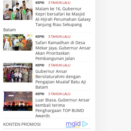
KEPRI
3 TAHUN LALU
Malam ke 16, Gubernur
Kepri bersafari ke Masjid
Al-Hijrah Perumahan Galaxy
Tanjung Riau Sekupang
Batam
KEPRI
3 TAHUN LALU
Safari Ramadhan di Desa
Mekar Jaya, Gubernur Ansar
Akan Prioritaskan
Pembangunan Jalan
KEPRI
3 TAHUN LALU
Gubernur Ansar
Bersilaturahmi dengan
Pengajian Mualaf Batu Aji
Batam
KEPRI
3 TAHUN LALU
Luar Biasa, Gubernur Ansar
kembali terima
Penghargaan TOP BUMD
Awards