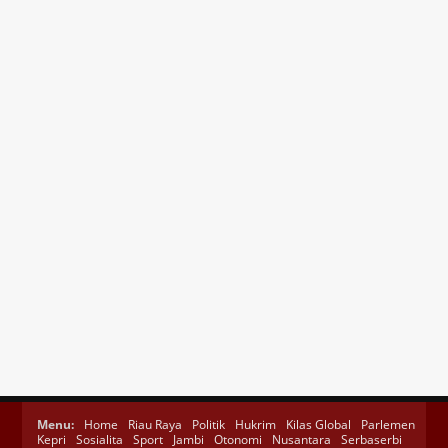
Menu:
Home
Riau Raya
Politik
Hukrim
Kilas Global
Parlemen
Kepri
Sosialita
Sport
Jambi
Otonomi
Nusantara
Serbaserbi