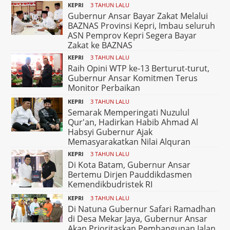
KEPRI
3 TAHUN LALU
Gubernur Ansar Bayar Zakat Melalui
BAZNAS Provinsi Kepri, Imbau seluruh
ASN Pemprov Kepri Segera Bayar
Zakat ke BAZNAS
KEPRI
3 TAHUN LALU
Raih Opini WTP ke-13 Berturut-turut,
Gubernur Ansar Komitmen Terus
Monitor Perbaikan
KEPRI
3 TAHUN LALU
Semarak Memperingati Nuzulul
Qur'an, Hadirkan Habib Ahmad Al
Habsyi Gubernur Ajak
Memasyarakatkan Nilai Alquran
KEPRI
3 TAHUN LALU
Di Kota Batam, Gubernur Ansar
Bertemu Dirjen Pauddikdasmen
Kemendikbudristek RI
KEPRI
3 TAHUN LALU
Di Natuna Gubernur Safari Ramadhan
di Desa Mekar Jaya, Gubernur Ansar
Akan Prioritaskan Pembangunan Jalan