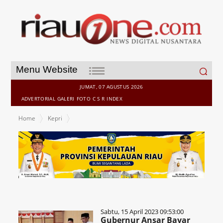
Search
Menu Website
for:
JUMAT, 07 AGUSTUS 2026
ADVERTORIAL
GALERI
FOTO
C S R
INDEX
Home
Kepri
Sabtu, 15 April 2023 09:53:00
Gubernur Ansar Bayar