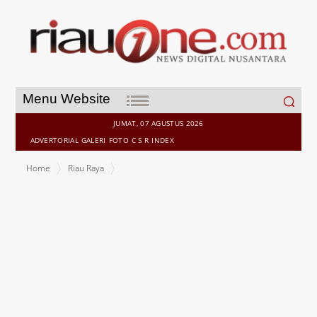
Search
Menu Website
for:
JUMAT, 07 AGUSTUS 2026
ADVERTORIAL
GALERI
FOTO
C S R
INDEX
Home
Riau Raya
Pembangunan Jembatan Buka Daerah Terisolir