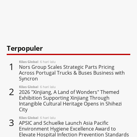
Terpopuler
Kilas Global
6 hari lalu
1
Nors Group Scales Strategic Parts Pricing
Across Portugal Trucks & Buses Business with
Syncron
Kilas Global
6 hari lalu
2
2026 "Xinjiang, A Land of Wonders" Themed
Exhibition Supporting Xinjiang Through
Intangible Cultural Heritage Opens in Shihezi
City
Kilas Global
6 hari lalu
3
APSIC and Schuelke Launch Asia Pacific
Environment Hygiene Excellence Award to
Elevate Hospital Infection Prevention Standards