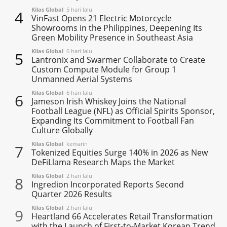
Kilas Global
5 hari lalu
4
VinFast Opens 21 Electric Motorcycle
Showrooms in the Philippines, Deepening Its
Green Mobility Presence in Southeast Asia
Kilas Global
6 hari lalu
5
Lantronix and Swarmer Collaborate to Create
Custom Compute Module for Group 1
Unmanned Aerial Systems
Kilas Global
6 hari lalu
6
Jameson Irish Whiskey Joins the National
Football League (NFL) as Official Spirits Sponsor,
Expanding Its Commitment to Football Fan
Culture Globally
Kilas Global
kemarin
7
Tokenized Equities Surge 140% in 2026 as New
DeFiLlama Research Maps the Market
Kilas Global
2 hari lalu
8
Ingredion Incorporated Reports Second
Quarter 2026 Results
Kilas Global
2 hari lalu
9
Heartland 66 Accelerates Retail Transformation
with the Launch of First-to-Market Korean Trend