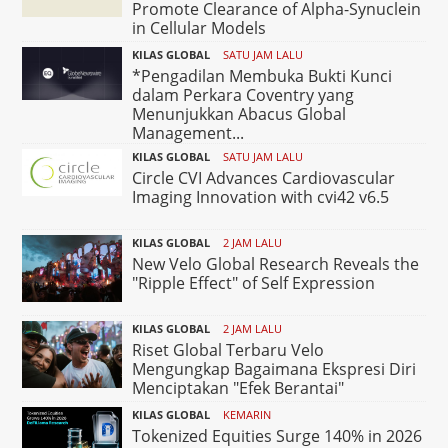
Promote Clearance of Alpha-Synuclein
in Cellular Models
KILAS GLOBAL
SATU JAM LALU
*Pengadilan Membuka Bukti Kunci
dalam Perkara Coventry yang
Menunjukkan Abacus Global
Management...
KILAS GLOBAL
SATU JAM LALU
Circle CVI Advances Cardiovascular
Imaging Innovation with cvi42 v6.5
KILAS GLOBAL
2 JAM LALU
New Velo Global Research Reveals the
"Ripple Effect" of Self Expression
KILAS GLOBAL
2 JAM LALU
Riset Global Terbaru Velo
Mengungkap Bagaimana Ekspresi Diri
Menciptakan "Efek Berantai"
KILAS GLOBAL
KEMARIN
Tokenized Equities Surge 140% in 2026