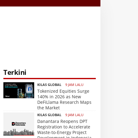
Terkini
KILAS GLOBAL
9 JAM LALU
Tokenized Equities Surge
140% in 2026 as New
DeFiLlama Research Maps
the Market
KILAS GLOBAL
9 JAM LALU
Danantara Reopens DPT
Registration to Accelerate
Waste-to-Energy Project
Development in Indonesia