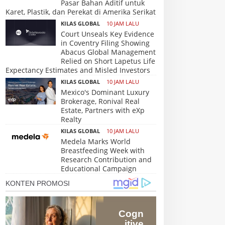
Pasar Bahan Aditif untuk
Karet, Plastik, dan Perekat di Amerika Serikat
KILAS GLOBAL
10 JAM LALU
Court Unseals Key Evidence
in Coventry Filing Showing
Abacus Global Management
Relied on Short Lapetus Life
Expectancy Estimates and Misled Investors
KILAS GLOBAL
10 JAM LALU
Mexico's Dominant Luxury
Brokerage, Ronival Real
Estate, Partners with eXp
Realty
KILAS GLOBAL
10 JAM LALU
Medela Marks World
Breastfeeding Week with
Research Contribution and
Educational Campaign