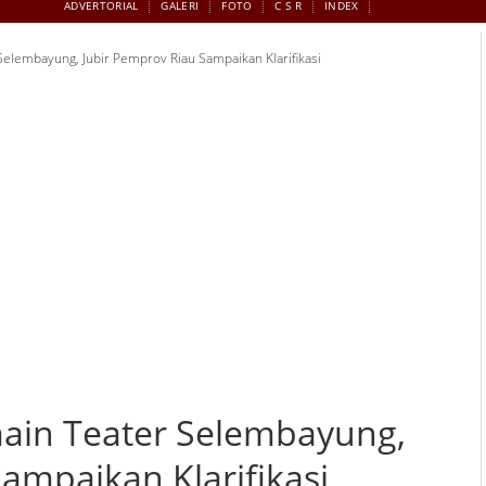
ADVERTORIAL
GALERI
FOTO
C S R
INDEX
Selembayung, Jubir Pemprov Riau Sampaikan Klarifikasi
ain Teater Selembayung,
ampaikan Klarifikasi