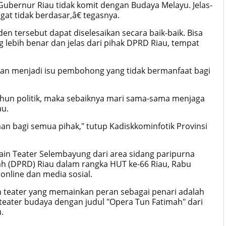
bernur Riau tidak komit dengan Budaya Melayu. Jelas-
gat tidak berdasar,â€ tegasnya.
en tersebut dapat diselesaikan secara baik-baik.
Bisa
 lebih benar dan jelas dari pihak DPRD Riau, tempat
n menjadi isu pembohong yang tidak bermanfaat bagi
ahun politik, maka sebaiknya mari sama-sama menjaga
au.
man bagi semua pihak," tutup
Kadiskkominfotik Provinsi
in Teater Selembayung dari area sidang paripurna
h (DPRD) Riau dalam rangka HUT ke-66 Riau, Rabu
 online dan media sosial.
n teater yang memainkan peran sebagai penari adalah
ater budaya dengan judul "Opera Tun Fatimah" dari
.