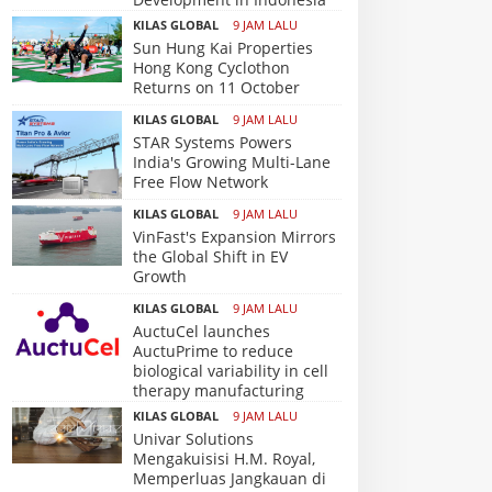
KILAS GLOBAL
9 JAM LALU
Sun Hung Kai Properties
Hong Kong Cyclothon
Returns on 11 October
KILAS GLOBAL
9 JAM LALU
STAR Systems Powers
India's Growing Multi-Lane
Free Flow Network
KILAS GLOBAL
9 JAM LALU
VinFast's Expansion Mirrors
the Global Shift in EV
Growth
KILAS GLOBAL
9 JAM LALU
AuctuCel launches
AuctuPrime to reduce
biological variability in cell
therapy manufacturing
KILAS GLOBAL
9 JAM LALU
Univar Solutions
Mengakuisisi H.M. Royal,
Memperluas Jangkauan di