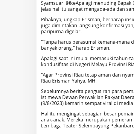
Syamsuar.
â€œApalagi menuding Bapak Gu
jelas hal itu sangat mengada-ada dan san
Pihaknya, ungkap Erisman, berharap insid
juga dimintakan langsung konfirmasi yang
paripurna digelar.
"Tanpa harus berasumsi kemana-mana da
banyak orang," harap Erisman.
Apalagi saat ini mulai memasuki tahun-t
kondusifitas di Negeri Melayu Provinsi Ri
"Agar Provinsi Riau tetap aman dan nya
Riau Erisman Yahya, MH.
Sebelumnya berita pengusiran para pema
Istimewa Dewan Perwakilan Rakyat Daera
(9/8/2023) kemarin sempat viral di media
Hal itu mengingat sebagian besar pemai
anak-anak.
Mereka merupakan pemeran te
Lembaga Teater Selembayung Pekanbaru