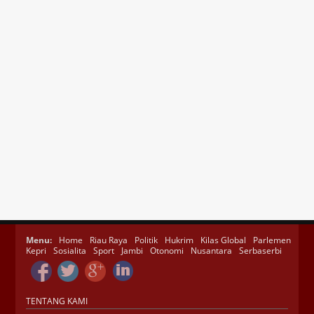
Menu:
Home
Riau Raya
Politik
Hukrim
Kilas Global
Parlemen
Kepri
Sosialita
Sport
Jambi
Otonomi
Nusantara
Serbaserbi
TENTANG KAMI