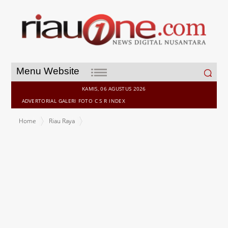
Search
Menu Website
for:
KAMIS, 06 AGUSTUS 2026
ADVERTORIAL
GALERI
FOTO
C S R
INDEX
Home
Riau Raya
Wawako Minta Dinas Terkait Serius Selesaikan banjir