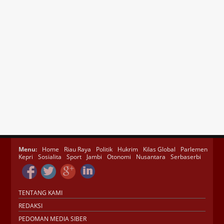
Menu:
Home
Riau Raya
Politik
Hukrim
Kilas Global
Parlemen
Kepri
Sosialita
Sport
Jambi
Otonomi
Nusantara
Serbaserbi
TENTANG KAMI
REDAKSI
PEDOMAN MEDIA SIBER