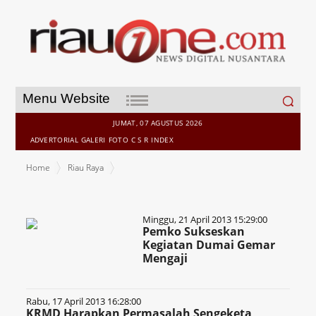
Search
Menu Website
for:
JUMAT, 07 AGUSTUS 2026
ADVERTORIAL
GALERI
FOTO
C S R
INDEX
Home
Riau Raya
Minggu, 21 April 2013 15:29:00
Pemko Sukseskan
Kegiatan Dumai Gemar
Mengaji
Rabu, 17 April 2013 16:28:00
KRMD Harapkan Permasalah Sengeketa