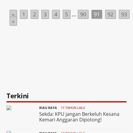
«
1
2
3
4
5
...
90
91
92
93
»
Terkini
RIAU RAYA
11 TAHUN LALU
Sekda: KPU jangan Berkeluh Kesana
Kemari Anggaran Dipotong!