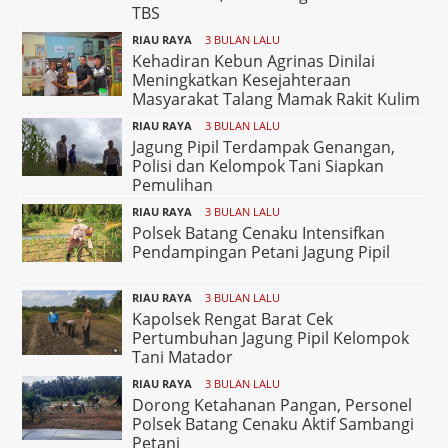
TBS
RIAU RAYA
3 BULAN LALU
Kehadiran Kebun Agrinas Dinilai
Meningkatkan Kesejahteraan
Masyarakat Talang Mamak Rakit Kulim
RIAU RAYA
3 BULAN LALU
Jagung Pipil Terdampak Genangan,
Polisi dan Kelompok Tani Siapkan
Pemulihan
RIAU RAYA
3 BULAN LALU
Polsek Batang Cenaku Intensifkan
Pendampingan Petani Jagung Pipil
RIAU RAYA
3 BULAN LALU
Kapolsek Rengat Barat Cek
Pertumbuhan Jagung Pipil Kelompok
Tani Matador
RIAU RAYA
3 BULAN LALU
Dorong Ketahanan Pangan, Personel
Polsek Batang Cenaku Aktif Sambangi
Petani