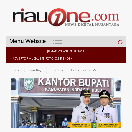
Search
Menu Website
for:
JUMAT, 07 AGUSTUS 2026
ADVERTORIAL
GALERI
FOTO
C S R
INDEX
Home
Riau Raya
Sekda Inhu Hadiri Cap Go Meh