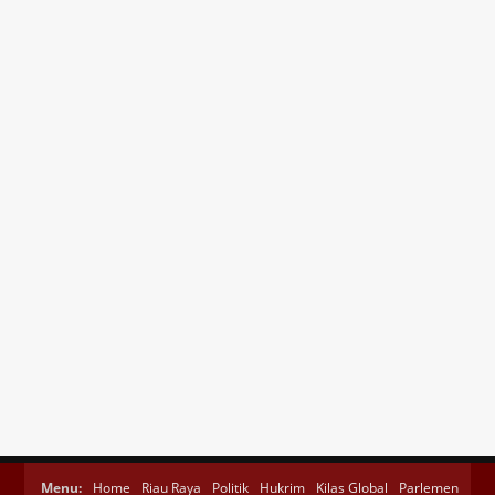
Menu:
Home
Riau Raya
Politik
Hukrim
Kilas Global
Parlemen