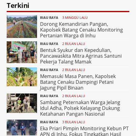
Terkini
RIAU RAYA
3 MINGGU LALU
Dorong Kemandirian Pangan,
Kapolsek Batang Cenaku Monitoring
Pertanian Warga di Inhu
RIAU RAYA
2 BULAN LALU
Bentuk Syukur dan Kepedulian,
Pancawaskita Mitra Agrinas Santuni
Pekerja Talang Mamak
RIAU RAYA
2 BULAN LALU
Memasuki Masa Panen, Kapolsek
Batang Cenaku Dampingi Petani
Jagung Pipil Binaan
RIAU RAYA
2 BULAN LALU
Sambang Peternakan Warga Jelang
Idul Adha, Polsek Kelayang Dukung
Ketahanan Pangan Nasional
RIAU RAYA
3 BULAN LALU
Eka Priari Pimpin Monitoring Kebun PT
APN di Inhu, Fokus Tingkatkan Hasil