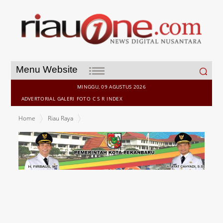
Search
Menu Website
for:
MINGGU, 09 AGUSTUS 2026
ADVERTORIAL
GALERI
FOTO
C S R
INDEX
Home
Riau Raya
Abituren Ponpes Daarun Nahdah Dukung Ida Calon Walikota
Pekanbaru