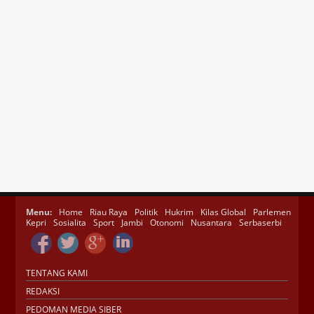
Menu:
Home
Riau Raya
Politik
Hukrim
Kilas Global
Parlemen
Kepri
Sosialita
Sport
Jambi
Otonomi
Nusantara
Serbaserbi
TENTANG KAMI
REDAKSI
PEDOMAN MEDIA SIBER