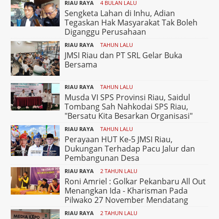
RIAU RAYA
4 BULAN LALU
Sengketa Lahan di Inhu, Adian
Tegaskan Hak Masyarakat Tak Boleh
Diganggu Perusahaan
RIAU RAYA
TAHUN LALU
JMSI Riau dan PT SRL Gelar Buka
Bersama
RIAU RAYA
TAHUN LALU
Musda VI SPS Provinsi Riau, Saidul
Tombang Sah Nahkodai SPS Riau,
"Bersatu Kita Besarkan Organisasi"
RIAU RAYA
TAHUN LALU
Perayaan HUT Ke-5 JMSI Riau,
Dukungan Terhadap Pacu Jalur dan
Pembangunan Desa
RIAU RAYA
2 TAHUN LALU
Roni Amriel : Golkar Pekanbaru All Out
Menangkan Ida - Kharisman Pada
Pilwako 27 November Mendatang
RIAU RAYA
2 TAHUN LALU