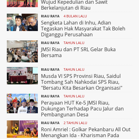
Wujud Kepedulian dan Sawit
Berkelanjutan di Riau
RIAU RAYA
4 BULAN LALU
Sengketa Lahan di Inhu, Adian
Tegaskan Hak Masyarakat Tak Boleh
Diganggu Perusahaan
RIAU RAYA
TAHUN LALU
JMSI Riau dan PT SRL Gelar Buka
Bersama
RIAU RAYA
TAHUN LALU
Musda VI SPS Provinsi Riau, Saidul
Tombang Sah Nahkodai SPS Riau,
"Bersatu Kita Besarkan Organisasi"
RIAU RAYA
TAHUN LALU
Perayaan HUT Ke-5 JMSI Riau,
Dukungan Terhadap Pacu Jalur dan
Pembangunan Desa
RIAU RAYA
2 TAHUN LALU
Roni Amriel : Golkar Pekanbaru All Out
Menangkan Ida - Kharisman Pada