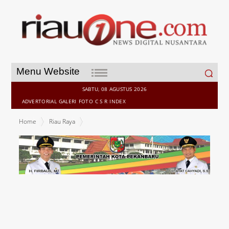
Search
Menu Website
for:
SABTU, 08 AGUSTUS 2026
ADVERTORIAL
GALERI
FOTO
C S R
INDEX
Home
Riau Raya
Johar Firdaus Titip Uang 150 Juta Ke Endang, Untuk di Berikan ke
KPK, Endang diminta Jelaskan Uang itu sampai atau tidak