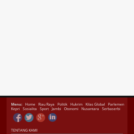
Menu:
Home
Riau Raya
Politik
Hukrim
Kilas Global
Parlemen
Kepri
Sosialita
Sport
Jambi
Otonomi
Nusantara
Serbaserbi
TENTANG KAMI