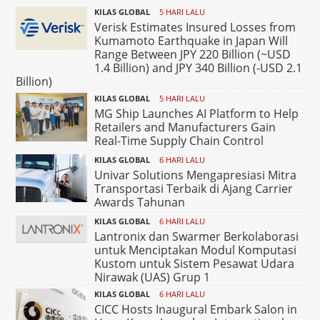
KILAS GLOBAL
5 HARI LALU
Verisk Estimates Insured Losses from
Kumamoto Earthquake in Japan Will
Range Between JPY 220 Billion (~USD
1.4 Billion) and JPY 340 Billion (-USD 2.1
Billion)
KILAS GLOBAL
5 HARI LALU
MG Ship Launches AI Platform to Help
Retailers and Manufacturers Gain
Real-Time Supply Chain Control
KILAS GLOBAL
6 HARI LALU
Univar Solutions Mengapresiasi Mitra
Transportasi Terbaik di Ajang Carrier
Awards Tahunan
KILAS GLOBAL
6 HARI LALU
Lantronix dan Swarmer Berkolaborasi
untuk Menciptakan Modul Komputasi
Kustom untuk Sistem Pesawat Udara
Nirawak (UAS) Grup 1
KILAS GLOBAL
6 HARI LALU
CICC Hosts Inaugural Embark Salon in