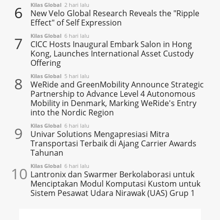
Kilas Global
2 hari lalu
6
New Velo Global Research Reveals the "Ripple
Effect" of Self Expression
Kilas Global
6 hari lalu
7
CICC Hosts Inaugural Embark Salon in Hong
Kong, Launches International Asset Custody
Offering
Kilas Global
5 hari lalu
8
WeRide and GreenMobility Announce Strategic
Partnership to Advance Level 4 Autonomous
Mobility in Denmark, Marking WeRide's Entry
into the Nordic Region
Kilas Global
6 hari lalu
9
Univar Solutions Mengapresiasi Mitra
Transportasi Terbaik di Ajang Carrier Awards
Tahunan
Kilas Global
6 hari lalu
10
Lantronix dan Swarmer Berkolaborasi untuk
Menciptakan Modul Komputasi Kustom untuk
Sistem Pesawat Udara Nirawak (UAS) Grup 1