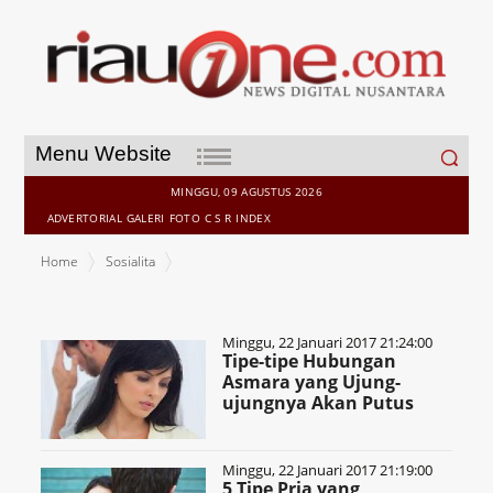
Search
Menu Website
for:
MINGGU, 09 AGUSTUS 2026
ADVERTORIAL
GALERI
FOTO
C S R
INDEX
Home
Sosialita
Minggu, 22 Januari 2017 21:24:00
Tipe-tipe Hubungan
Asmara yang Ujung-
ujungnya Akan Putus
Minggu, 22 Januari 2017 21:19:00
5 Tipe Pria yang