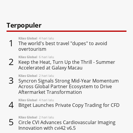
Terpopuler
Kilas Global
4 hari lalu
1
The world's best travel "dupes" to avoid
overtourism
Kilas Global
6 hari lalu
2
Keep the Heat, Turn Up the Thrill - Summer
Accelerated at Galaxy Macau
Kilas Global
2 hari lalu
3
Syncron Signals Strong Mid-Year Momentum
Across Global Partner Ecosystem to Drive
Aftermarket Transformation
Kilas Global
4 hari lalu
4
Bitget Launches Private Copy Trading for CFD
Kilas Global
2 hari lalu
5
Circle CVI Advances Cardiovascular Imaging
Innovation with cvi42 v6.5