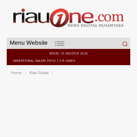
Search
Menu Website
for:
SENIN, 10 AGUSTUS 2026
ADVERTORIAL
GALERI
FOTO
C S R
INDEX
Home
Kilas Global
Di Bandara, Wanita Ini di Periksa Bea Cukai diminta Bayar Pajak, "
Ini Hadiah Ayah ku, Kamu Pikir Saya Punya Uang"