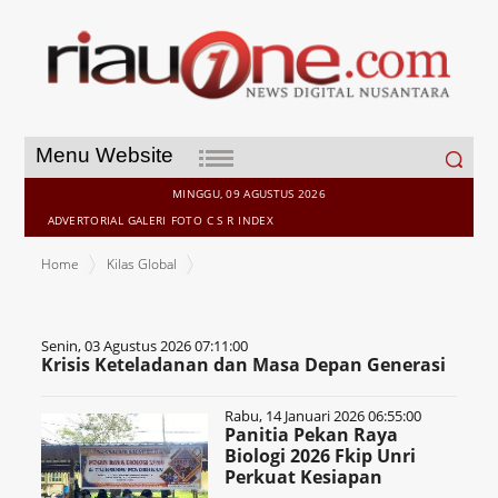
Search
Menu Website
for:
MINGGU, 09 AGUSTUS 2026
ADVERTORIAL
GALERI
FOTO
C S R
INDEX
Home
Kilas Global
Senin, 03 Agustus 2026 07:11:00
Krisis Keteladanan dan Masa Depan Generasi
Rabu, 14 Januari 2026 06:55:00
Panitia Pekan Raya
Biologi 2026 Fkip Unri
Perkuat Kesiapan