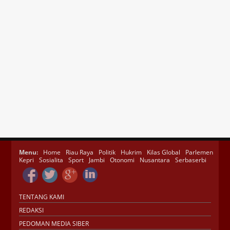
Menu:
Home
Riau Raya
Politik
Hukrim
Kilas Global
Parlemen
Kepri
Sosialita
Sport
Jambi
Otonomi
Nusantara
Serbaserbi
TENTANG KAMI
REDAKSI
PEDOMAN MEDIA SIBER