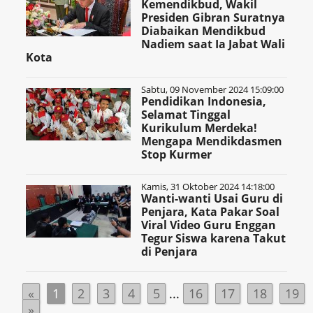
Kemendikbud, Wakil
Presiden Gibran Suratnya
Diabaikan Mendikbud
Nadiem saat Ia Jabat Wali
Kota
Sabtu, 09 November 2024 15:09:00
Pendidikan Indonesia,
Selamat Tinggal
Kurikulum Merdeka!
Mengapa Mendikdasmen
Stop Kurmer
Kamis, 31 Oktober 2024 14:18:00
Wanti-wanti Usai Guru di
Penjara, Kata Pakar Soal
Viral Video Guru Enggan
Tegur Siswa karena Takut
di Penjara
«
1
2
3
4
5
...
16
17
18
19
»