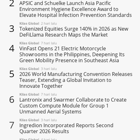
2
APSIC and Schuelke Launch Asia Pacific
Environment Hygiene Excellence Award to
Elevate Hospital Infection Prevention Standards
Kilas Global
2 hari lalu
3
Tokenized Equities Surge 140% in 2026 as New
DeFiLlama Research Maps the Market
Kilas Global
7 hari lalu
4
VinFast Opens 21 Electric Motorcycle
Showrooms in the Philippines, Deepening Its
Green Mobility Presence in Southeast Asia
Kilas Global
3 hari lalu
5
2026 World Manufacturing Convention Releases
Teaser, Extending a Global Invitation to
Innovate Together
Kilas Global
7 hari lalu
6
Lantronix and Swarmer Collaborate to Create
Custom Compute Module for Group 1
Unmanned Aerial Systems
Kilas Global
3 hari lalu
7
Ingredion Incorporated Reports Second
Quarter 2026 Results
Kilas Global
4 hari lalu