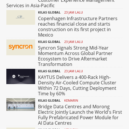
Customer Experience Management
Services in Asia-Pacific
KILAS GLOBAL
23 JAM LALU
Copenhagen Infrastructure Partners
reaches financial close and starts
construction on its first project in
Mexico
KILAS GLOBAL
23 JAM LALU
Syncron Signals Strong Mid-Year
Momentum Across Global Partner
Ecosystem to Drive Aftermarket
Transformation
KILAS GLOBAL
23 JAM LALU
KAYTUS Delivers a 400-Rack High-
Density Air-Cooled Compute Cluster
Within 72 Days, Cutting Deployment
Time by 60%
KILAS GLOBAL
KEMARIN
Bridge Data Centres and Morong
Electric Jointly Launch the World's First
Fully Prefabricated Power Module for
AI Data Centres