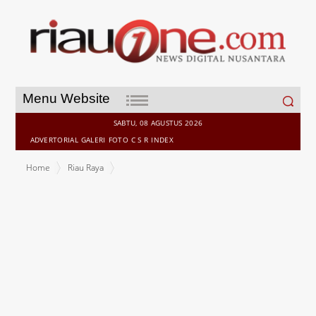
Search
Menu Website
for:
SABTU, 08 AGUSTUS 2026
ADVERTORIAL
GALERI
FOTO
C S R
INDEX
Home
Riau Raya
1.255 Orang Guru RA, MDTA dan TPQ Terima Honorarium dari
Pemkab Rohil