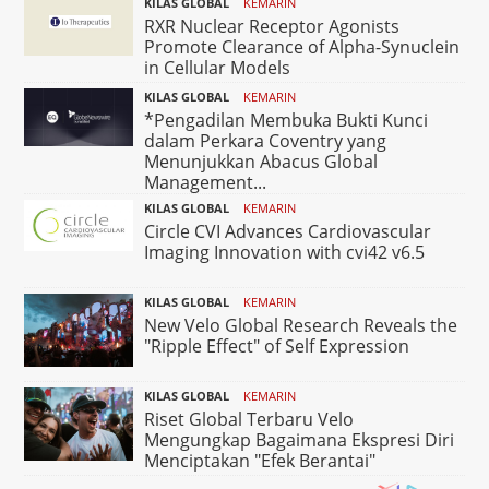
KILAS GLOBAL
KEMARIN
RXR Nuclear Receptor Agonists
Promote Clearance of Alpha-Synuclein
in Cellular Models
KILAS GLOBAL
KEMARIN
*Pengadilan Membuka Bukti Kunci
dalam Perkara Coventry yang
Menunjukkan Abacus Global
Management...
KILAS GLOBAL
KEMARIN
Circle CVI Advances Cardiovascular
Imaging Innovation with cvi42 v6.5
KILAS GLOBAL
KEMARIN
New Velo Global Research Reveals the
"Ripple Effect" of Self Expression
KILAS GLOBAL
KEMARIN
Riset Global Terbaru Velo
Mengungkap Bagaimana Ekspresi Diri
Menciptakan "Efek Berantai"