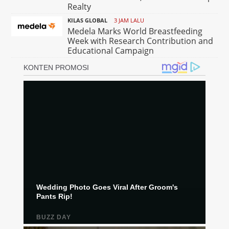
Realty
KILAS GLOBAL
3 JAM LALU
Medela Marks World Breastfeeding
Week with Research Contribution and
Educational Campaign