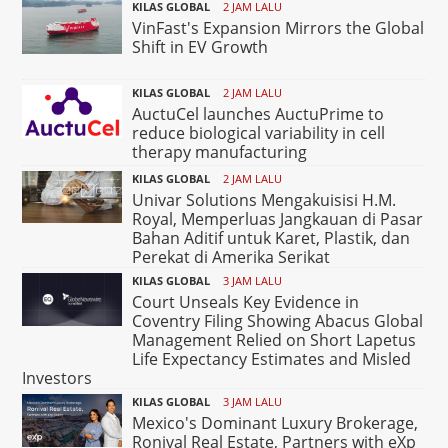
KILAS GLOBAL
2 JAM LALU
VinFast's Expansion Mirrors the Global
Shift in EV Growth
KILAS GLOBAL
2 JAM LALU
AuctuCel launches AuctuPrime to
reduce biological variability in cell
therapy manufacturing
KILAS GLOBAL
2 JAM LALU
Univar Solutions Mengakuisisi H.M.
Royal, Memperluas Jangkauan di Pasar
Bahan Aditif untuk Karet, Plastik, dan
Perekat di Amerika Serikat
KILAS GLOBAL
3 JAM LALU
Court Unseals Key Evidence in
Coventry Filing Showing Abacus Global
Management Relied on Short Lapetus
Life Expectancy Estimates and Misled
Investors
KILAS GLOBAL
3 JAM LALU
Mexico's Dominant Luxury Brokerage,
Ronival Real Estate, Partners with eXp