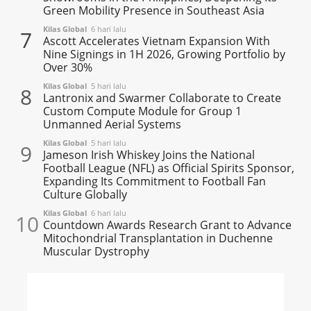
Green Mobility Presence in Southeast Asia
Kilas Global
6 hari lalu
7
Ascott Accelerates Vietnam Expansion With
Nine Signings in 1H 2026, Growing Portfolio by
Over 30%
Kilas Global
5 hari lalu
8
Lantronix and Swarmer Collaborate to Create
Custom Compute Module for Group 1
Unmanned Aerial Systems
Kilas Global
5 hari lalu
9
Jameson Irish Whiskey Joins the National
Football League (NFL) as Official Spirits Sponsor,
Expanding Its Commitment to Football Fan
Culture Globally
Kilas Global
6 hari lalu
10
Countdown Awards Research Grant to Advance
Mitochondrial Transplantation in Duchenne
Muscular Dystrophy