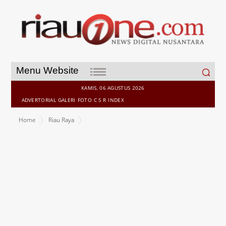
Search
Menu Website
for:
KAMIS, 06 AGUSTUS 2026
ADVERTORIAL
GALERI
FOTO
C S R
INDEX
Home
Riau Raya
Inilah Bocah Yang Mengkloning Akun FB Andri Kobet Yang Bikin
Geger