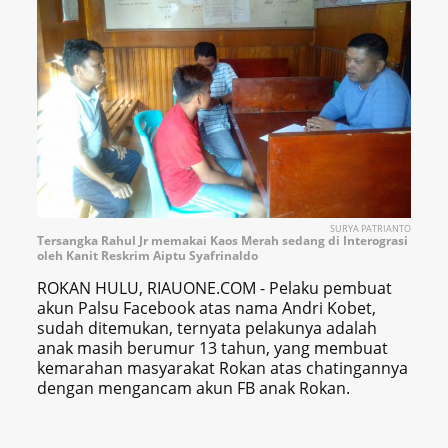
SURYA PATRIANTO
Tersangka Rahul Jr memakai Kaos Merah sedang di Interograsi
oleh Kanit Reskrim Aiptu Syafrinaldo
ROKAN HULU, RIAUONE.COM - Pelaku pembuat
akun Palsu Facebook atas nama Andri Kobet,
sudah ditemukan, ternyata pelakunya adalah
anak masih berumur 13 tahun, yang membuat
kemarahan masyarakat Rokan atas chatingannya
dengan mengancam akun FB anak Rokan.