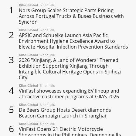
Kilas Global
5 hari lalu
1
Nors Group Scales Strategic Parts Pricing
Across Portugal Trucks & Buses Business with
Syncron
Kilas Global
5 hari lalu
2
APSIC and Schuelke Launch Asia Pacific
Environment Hygiene Excellence Award to
Elevate Hospital Infection Prevention Standards
Kilas Global
5 hari lalu
3
2026 "Xinjiang, A Land of Wonders" Themed
Exhibition Supporting Xinjiang Through
Intangible Cultural Heritage Opens in Shihezi
City
Kilas Global
6 hari lalu
4
VinFast showcases expanding EV lineup and
attractive customer programs at GIIAS 2026
Kilas Global
6 hari lalu
5
De Beers Group Hosts Desert diamonds
Beacon Campaign Launch in Shanghai
Kilas Global
4 hari lalu
6
VinFast Opens 21 Electric Motorcycle
Showrooms in the Philippines, Deepening Its