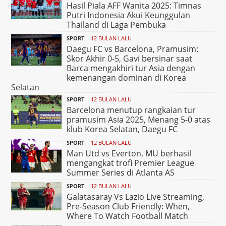
Hasil Piala AFF Wanita 2025: Timnas
Putri Indonesia Akui Keunggulan
Thailand di Laga Pembuka
SPORT
12 BULAN LALU
Daegu FC vs Barcelona, Pramusim:
Skor Akhir 0-5, Gavi bersinar saat
Barca mengakhiri tur Asia dengan
kemenangan dominan di Korea
Selatan
SPORT
12 BULAN LALU
Barcelona menutup rangkaian tur
pramusim Asia 2025, Menang 5-0 atas
klub Korea Selatan, Daegu FC
SPORT
12 BULAN LALU
Man Utd vs Everton, MU berhasil
mengangkat trofi Premier League
Summer Series di Atlanta AS
SPORT
12 BULAN LALU
Galatasaray Vs Lazio Live Streaming,
Pre-Season Club Friendly: When,
Where To Watch Football Match