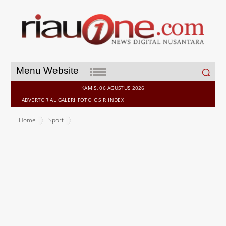
Search
Menu Website
for:
KAMIS, 06 AGUSTUS 2026
ADVERTORIAL
GALERI
FOTO
C S R
INDEX
Home
Sport
Leg pertama semifinal Liga Champions, Real Madrid Diimbang
Chelsea 1-1