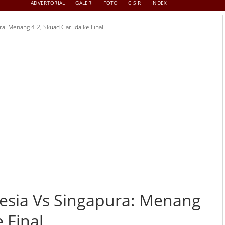
ADVERTORIAL
GALERI
FOTO
C S R
INDEX
ra: Menang 4-2, Skuad Garuda ke Final
nesia Vs Singapura: Menang
 Final