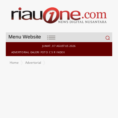
Search
Menu Website
for:
JUMAT, 07 AGUSTUS 2026
ADVERTORIAL
GALERI
FOTO
C S R
INDEX
Home
Advertorial
Bupati Rohul Dukung Peningkatan Pelayanan RSUD Rohul, Disulap
Menjadi 6 Lantai