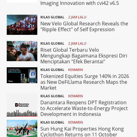
Imaging Innovation with cvi42 v6.5
KILAS GLOBAL
2 JAM LALU
New Velo Global Research Reveals the
"Ripple Effect" of Self Expression
KILAS GLOBAL
2 JAM LALU
Riset Global Terbaru Velo
Mengungkap Bagaimana Ekspresi Diri
Menciptakan "Efek Berantai"
KILAS GLOBAL
KEMARIN
Tokenized Equities Surge 140% in 2026
as New DeFiLlama Research Maps the
Market
KILAS GLOBAL
KEMARIN
Danantara Reopens DPT Registration
to Accelerate Waste-to-Energy Project
Development in Indonesia
KILAS GLOBAL
KEMARIN
Sun Hung Kai Properties Hong Kong
Cyclothon Returns on 11 October