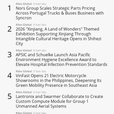
Kilas Global
6 hari lalu
1
Nors Group Scales Strategic Parts Pricing
Across Portugal Trucks & Buses Business with
Syncron
Kilas Global
6 hari lalu
2
2026 "Xinjiang, A Land of Wonders" Themed
Exhibition Supporting Xinjiang Through
Intangible Cultural Heritage Opens in Shihezi
City
Kilas Global
6 hari lalu
3
APSIC and Schuelke Launch Asia Pacific
Environment Hygiene Excellence Award to
Elevate Hospital Infection Prevention Standards
Kilas Global
5 hari lalu
4
VinFast Opens 21 Electric Motorcycle
Showrooms in the Philippines, Deepening Its
Green Mobility Presence in Southeast Asia
Kilas Global
6 hari lalu
5
Lantronix and Swarmer Collaborate to Create
Custom Compute Module for Group 1
Unmanned Aerial Systems
Kilas Global
6 hari lalu