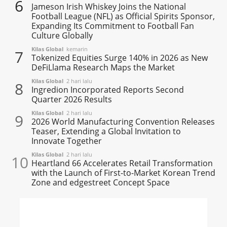
6
Jameson Irish Whiskey Joins the National
Football League (NFL) as Official Spirits Sponsor,
Expanding Its Commitment to Football Fan
Culture Globally
Kilas Global
kemarin
7
Tokenized Equities Surge 140% in 2026 as New
DeFiLlama Research Maps the Market
Kilas Global
2 hari lalu
8
Ingredion Incorporated Reports Second
Quarter 2026 Results
Kilas Global
2 hari lalu
9
2026 World Manufacturing Convention Releases
Teaser, Extending a Global Invitation to
Innovate Together
Kilas Global
2 hari lalu
10
Heartland 66 Accelerates Retail Transformation
with the Launch of First-to-Market Korean Trend
Zone and edgestreet Concept Space