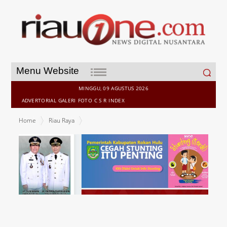
Search
Menu Website
for:
MINGGU, 09 AGUSTUS 2026
ADVERTORIAL
GALERI
FOTO
C S R
INDEX
Home
Riau Raya
Kapolsek Ujungbatu Mobile Mengecek Pengamanan Malam
Perayaan Natal Di Gereja Geraja Di Kecamatan Ujungbatu