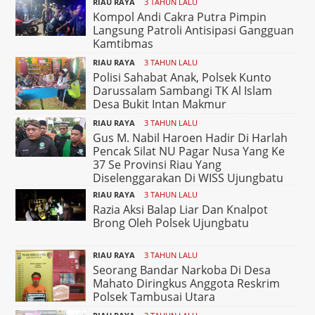
RIAU RAYA
3 TAHUN LALU
Kompol Andi Cakra Putra Pimpin
Langsung Patroli Antisipasi Gangguan
Kamtibmas
RIAU RAYA
3 TAHUN LALU
Polisi Sahabat Anak, Polsek Kunto
Darussalam Sambangi TK Al Islam
Desa Bukit Intan Makmur
RIAU RAYA
3 TAHUN LALU
Gus M. Nabil Haroen Hadir Di Harlah
Pencak Silat NU Pagar Nusa Yang Ke
37 Se Provinsi Riau Yang
Diselenggarakan Di WISS Ujungbatu
RIAU RAYA
3 TAHUN LALU
Razia Aksi Balap Liar Dan Knalpot
Brong Oleh Polsek Ujungbatu
RIAU RAYA
3 TAHUN LALU
Seorang Bandar Narkoba Di Desa
Mahato Diringkus Anggota Reskrim
Polsek Tambusai Utara