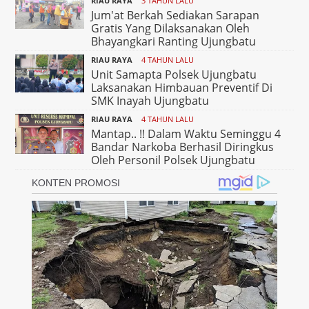
RIAU RAYA
3 TAHUN LALU
Jum'at Berkah Sediakan Sarapan
Gratis Yang Dilaksanakan Oleh
Bhayangkari Ranting Ujungbatu
RIAU RAYA
4 TAHUN LALU
Unit Samapta Polsek Ujungbatu
Laksanakan Himbauan Preventif Di
SMK Inayah Ujungbatu
RIAU RAYA
4 TAHUN LALU
Mantap.. !! Dalam Waktu Seminggu 4
Bandar Narkoba Berhasil Diringkus
Oleh Personil Polsek Ujungbatu