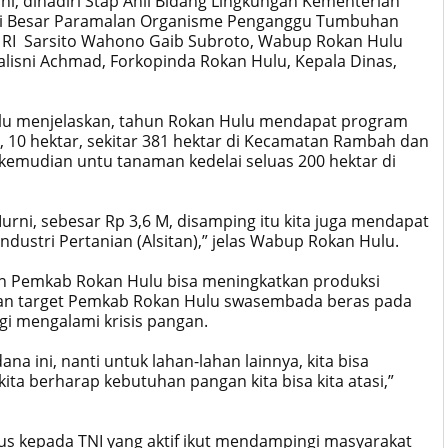
i, dihadiri Stap Ahli Bidang Lingkungan Kementerian
alai Besar Paramalan Organisme Penganggu Tumbuhan
RI Sarsito Wahono Gaib Subroto, Wabup Rokan Hulu
lisni Achmad, Forkopinda Rokan Hulu, Kepala Dinas,
lu menjelaskan, tahun Rokan Hulu mendapat program
 10 hektar, sekitar 381 hektar di Kecamatan Rambah dan
emudian untu tanaman kedelai seluas 200 hektar di
ni, sebesar Rp 3,6 M, disamping itu kita juga mendapat
ndustri Pertanian (Alsitan),” jelas Wabup Rokan Hulu.
an Pemkab Rokan Hulu bisa meningkatkan produksi
ngan target Pemkab Rokan Hulu swasembada beras pada
gi mengalami krisis pangan.
a ini, nanti untuk lahan-lahan lainnya, kita bisa
ta berharap kebutuhan pangan kita bisa kita atasi,”
us kepada TNI yang aktif ikut mendampingi masyarakat