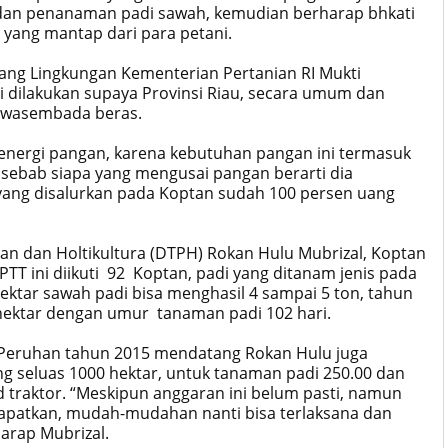
dan penanaman padi sawah, kemudian berharap bhkati
t yang mantap dari para petani.
dang Lingkungan Kementerian Pertanian RI Mukti
i dilakukan supaya Provinsi Riau, secara umum dan
 swasembada beras.
sis energi pangan, karena kebutuhan pangan ini termasuk
 sebab siapa yang mengusai pangan berarti dia
yang disalurkan pada Koptan sudah 100 persen uang
an dan Holtikultura (DTPH) Rokan Hulu Mubrizal, Koptan
TT ini diikuti 92 Koptan, padi yang ditanam jenis pada
 hektar sawah padi bisa menghasil 4 sampai 5 ton, tahun
r hektar dengan umur tanaman padi 102 hari.
Peruhan tahun 2015 mendatang Rokan Hulu juga
 seluas 1000 hektar, untuk tanaman padi 250.00 dan
d traktor. “Meskipun anggaran ini belum pasti, namun
dapatkan, mudah-mudahan nanti bisa terlaksana dan
harap Mubrizal.