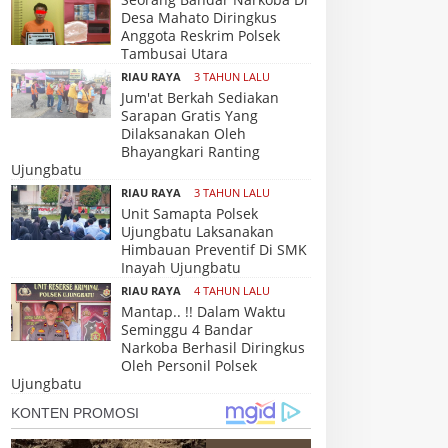
Desa Mahato Diringkus
Anggota Reskrim Polsek
Tambusai Utara
RIAU RAYA
3 TAHUN LALU
Jum'at Berkah Sediakan
Sarapan Gratis Yang
Dilaksanakan Oleh
Bhayangkari Ranting
Ujungbatu
RIAU RAYA
3 TAHUN LALU
Unit Samapta Polsek
Ujungbatu Laksanakan
Himbauan Preventif Di SMK
Inayah Ujungbatu
RIAU RAYA
4 TAHUN LALU
Mantap.. !! Dalam Waktu
Seminggu 4 Bandar
Narkoba Berhasil Diringkus
Oleh Personil Polsek
Ujungbatu