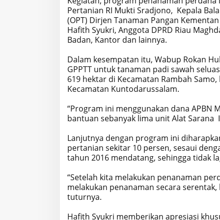
Kegiatan, program penanaman perdana in
Pertanian RI Mukti Sradjono, Kepala B
(OPT) Dirjen Tanaman Pangan Kementan 
Hafith Syukri, Anggota DPRD Riau Maghda
Badan, Kantor dan lainnya.
Dalam kesempatan itu, Wabup Rokan Hu
GPPTT untuk tanaman padi sawah seluas,
619 hektar di Kecamatan Rambah Samo, k
Kecamatan Kuntodarussalam.
“Program ini menggunakan dana APBN Mur
bantuan sebanyak lima unit Alat Sarana I
Lanjutnya dengan program ini diharapk
pertanian sekitar 10 persen, sesaui de
tahun 2016 mendatang, sehingga tidak la
“Setelah kita melakukan penanaman perdan
melakukan penanaman secara serentak, ki
tuturnya.
Hafith Syukri memberikan apresiasi khus