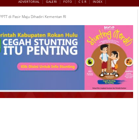
ADVERTORIAL
GALERI
FOTO
C S R
INDEX
TT di Pasir Maju Dihadiri Kementan RI