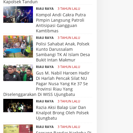
Kapolsek Tandun
RIAU RAYA
3 TAHUN LALU
Kompol Andi Cakra Putra
Pimpin Langsung Patroli
Antisipasi Gangguan
Kamtibmas
RIAU RAYA
3 TAHUN LALU
Polisi Sahabat Anak, Polsek
Kunto Darussalam
Sambangi TK Al Islam Desa
Bukit Intan Makmur
RIAU RAYA
3 TAHUN LALU
Gus M. Nabil Haroen Hadir
Di Harlah Pencak Silat NU
Pagar Nusa Yang Ke 37 Se
Provinsi Riau Yang
Diselenggarakan Di WISS Ujungbatu
RIAU RAYA
3 TAHUN LALU
Razia Aksi Balap Liar Dan
Knalpot Brong Oleh Polsek
Ujungbatu
RIAU RAYA
3 TAHUN LALU
Seorang Bandar Narkoba Di