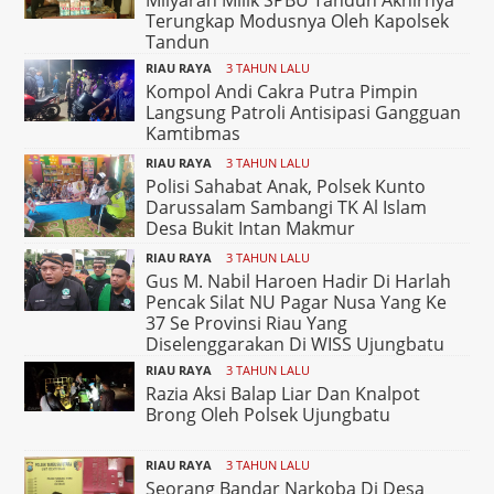
Terungkap Modusnya Oleh Kapolsek
Tandun
RIAU RAYA
3 TAHUN LALU
Kompol Andi Cakra Putra Pimpin
Langsung Patroli Antisipasi Gangguan
Kamtibmas
RIAU RAYA
3 TAHUN LALU
Polisi Sahabat Anak, Polsek Kunto
Darussalam Sambangi TK Al Islam
Desa Bukit Intan Makmur
RIAU RAYA
3 TAHUN LALU
Gus M. Nabil Haroen Hadir Di Harlah
Pencak Silat NU Pagar Nusa Yang Ke
37 Se Provinsi Riau Yang
Diselenggarakan Di WISS Ujungbatu
RIAU RAYA
3 TAHUN LALU
Razia Aksi Balap Liar Dan Knalpot
Brong Oleh Polsek Ujungbatu
RIAU RAYA
3 TAHUN LALU
Seorang Bandar Narkoba Di Desa