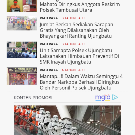
Mahato Diringkus Anggota Reskrim
Polsek Tambusai Utara
RIAU RAYA
3 TAHUN LALU
Jum'at Berkah Sediakan Sarapan
Gratis Yang Dilaksanakan Oleh
Bhayangkari Ranting Ujungbatu
RIAU RAYA
3 TAHUN LALU
Unit Samapta Polsek Ujungbatu
Laksanakan Himbauan Preventif Di
SMK Inayah Ujungbatu
RIAU RAYA
4 TAHUN LALU
Mantap.. !! Dalam Waktu Seminggu 4
Bandar Narkoba Berhasil Diringkus
Oleh Personil Polsek Ujungbatu