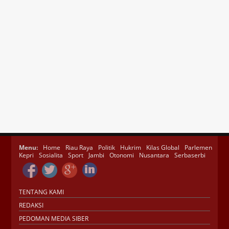
Menu:
Home
Riau Raya
Politik
Hukrim
Kilas Global
Parlemen
Kepri
Sosialita
Sport
Jambi
Otonomi
Nusantara
Serbaserbi
TENTANG KAMI
REDAKSI
PEDOMAN MEDIA SIBER