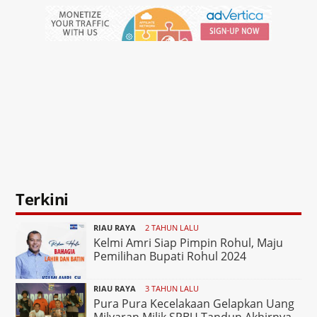
Terkini
RIAU RAYA
2 TAHUN LALU
Kelmi Amri Siap Pimpin Rohul, Maju
Pemilihan Bupati Rohul 2024
RIAU RAYA
3 TAHUN LALU
Pura Pura Kecelakaan Gelapkan Uang
Milyaran Milik SPBU Tandun Akhirnya