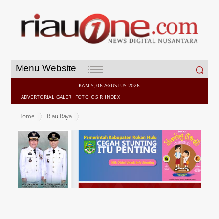
Search
Menu Website
for:
KAMIS, 06 AGUSTUS 2026
ADVERTORIAL
GALERI
FOTO
C S R
INDEX
Home
Riau Raya
Polisi Sahabat Anak, Polsek Kunto Darussalam Sambangi TK Al
Islam Desa Bukit Intan Makmur